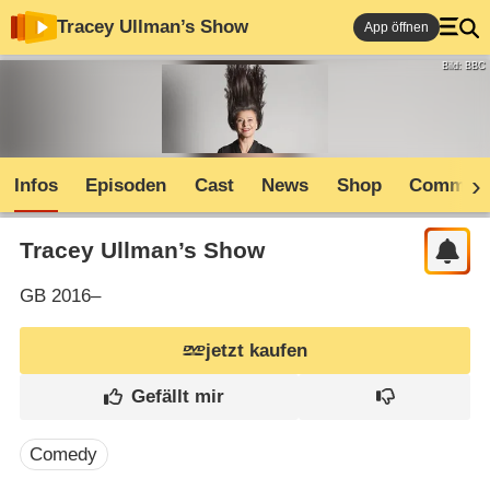
Tracey Ullman’s Show
App öffnen
Bild: BBC
Infos
Episoden
Cast
News
Shop
Communi
Tracey Ullman’s Show
GB
2016–
jetzt kaufen
Comedy