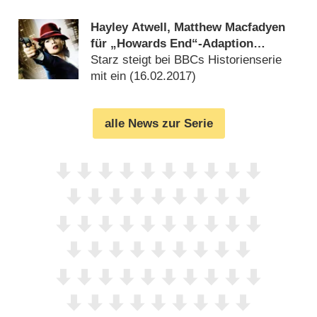
steigen gut ins Rennen ein
(
13.07.2017
)
Hayley Atwell, Matthew Macfadyen
für „Howards End“-Adaption
engagiert
Starz steigt bei BBCs Historienserie
mit ein (
16.02.2017
)
alle News zur Serie