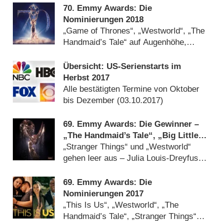
70. Emmy Awards: Die
Nominierungen 2018
„Game of Thrones“, „Westworld“, „The
Handmaid’s Tale“ auf Augenhöhe,
Netflix schlägt HBO (
12.07.2018
)
Übersicht: US-Serienstarts im
Herbst 2017
Alle bestätigten Termine von Oktober
bis Dezember (
03.10.2017
)
69. Emmy Awards: Die Gewinner –
„The Handmaid’s Tale“, „Big Little
Lies“ räumen ab
„Stranger Things“ und „Westworld“
gehen leer aus – Julia Louis-Dreyfus
mit Emmy-Rekord (
18.09.2017
)
69. Emmy Awards: Die
Nominierungen 2017
„This Is Us“, „Westworld“, „The
Handmaid’s Tale“, „Stranger Things“