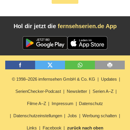
Hol dir jetzt die
fernsehserien.de App
© 1998–2026 imfernsehen GmbH & Co. KG
Updates
SerienChecker-Podcast
Newsletter
Serien A–Z
Filme A–Z
Impressum
Datenschutz
Datenschutzeinstellungen
Jobs
Werbung schalten
Links
Facebook
zurück nach oben