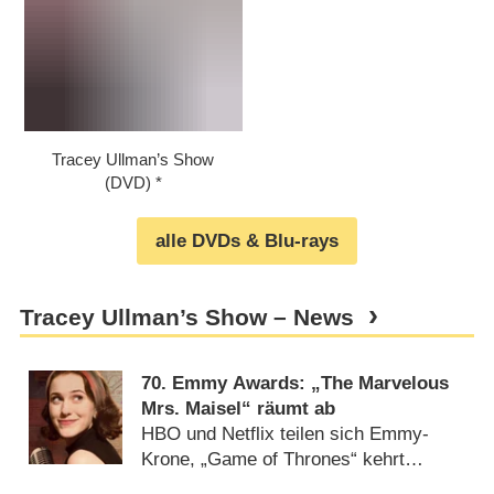
Tracey Ullman’s Show
(DVD)
alle DVDs & Blu-rays
Tracey Ullman’s Show – News
70. Emmy Awards: „The Marvelous
Mrs. Maisel“ räumt ab
HBO und Netflix teilen sich Emmy-
Krone, „Game of Thrones“ kehrt
erfolgreich zurück (
18.09.2018
)