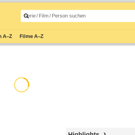
n A–Z
Filme A–Z
Highlights