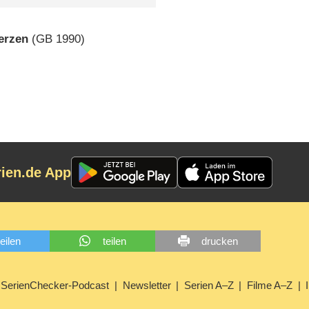
erzen
(
GB
1990)
rien.de App
teilen
teilen
drucken
SerienChecker-Podcast
Newsletter
Serien A–Z
Filme A–Z