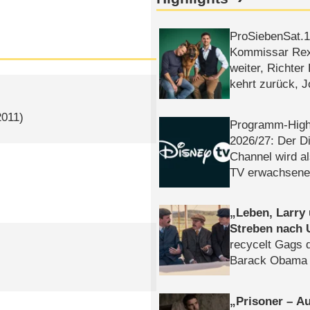
ProSiebenSat.1 
Kommissar Rex 
weiter, Richter
kehrt zurück, 
Klaas machen 
2011)
Programm-High
2026/​27: Der D
Channel wird a
TV erwachsene
Leben, Larry
Streben nach 
recycelt Gags 
Barack Obama 
Prisoner – Au