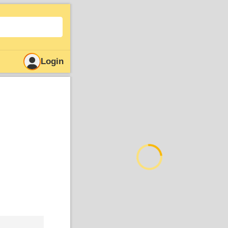
Login