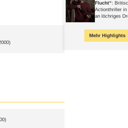
Flucht
: Britis
Actionthriller i
an löchriges D
gekettet – Rev
Mehr Highlights
2000)
00)