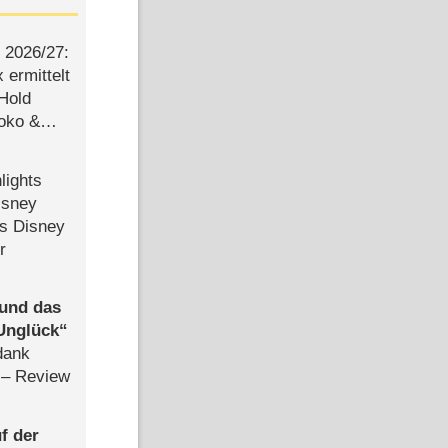
2026/​27:
ermittelt
 Hold
Joko &
Urlaub
lights
isney
ls Disney
r
 und das
Unglück
dank
– Review
f der