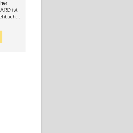
cher
n ARD ist
rehbuch
iew