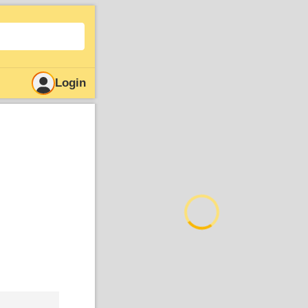
Login