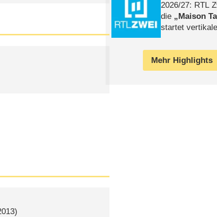
2026/​27: RTL Z
die
Maison T
startet vertika
– Tag & Nacht
Mehr Highlights
013)