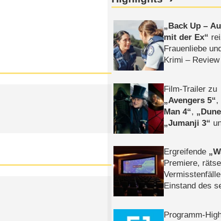
Back Up – Auf
mit der Ex
rei
Frauenliebe un
Krimi – Review
Film-Trailer zu
Avengers 5
Man 4
,
Dune
Jumanji 3
un
Horror
Clayfa
Ergreifende
W
Premiere, rätse
Vermisstenfälle
Einstand des 
Tatort: Münc
Duos
Programm-High