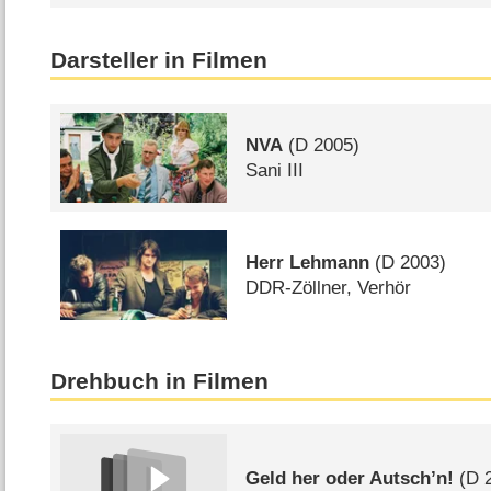
Darsteller in Filmen
NVA
(
D
2005)
Sani III
Herr Lehmann
(
D
2003)
DDR-Zöllner, Verhör
Drehbuch in Filmen
Geld her oder Autsch’n!
(
D
2