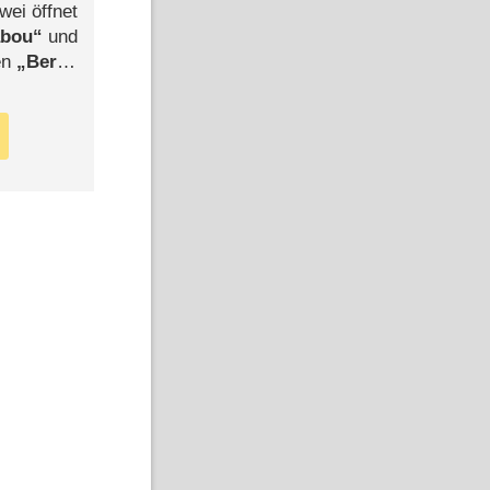
wei öffnet
abou
und
len
Berlin
-Ableger