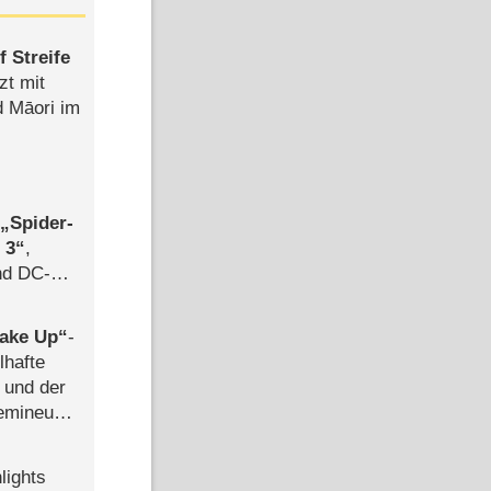
 Streife
zt mit
d Māori im
,
Spider-
 3
,
d DC-
ce
ake Up
-
lhafte
 und der
semineuen
hen
-
lights