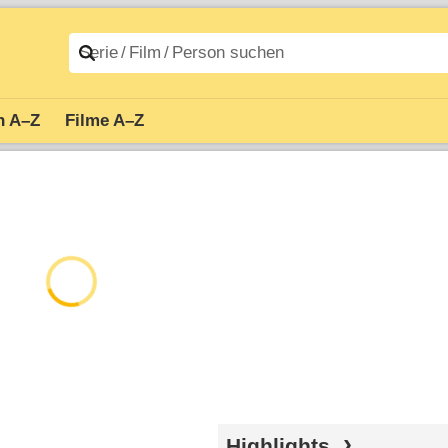
n A–Z
Filme A–Z
Highlights