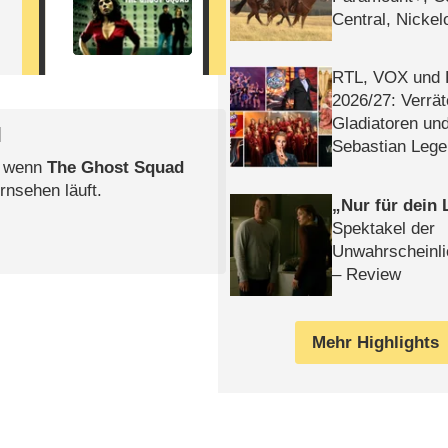
Central, Nicke
WELT
RTL, VOX und
2026/​27: Verrät
Gladiatoren un
l
Sebastian Lege
, wenn
The Ghost Squad
rnsehen läuft.
Nur für dein
Spektakel der
Unwahrscheinli
– Review
Mehr Highlights