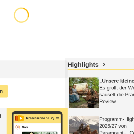
Highlights
Unsere klein
Es grollt der W
en
säuselt die Prä
Review
f
Programm-High
2026/​27 von
Paramount+, 