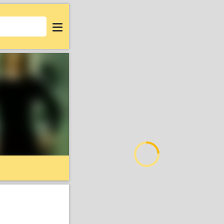
Login