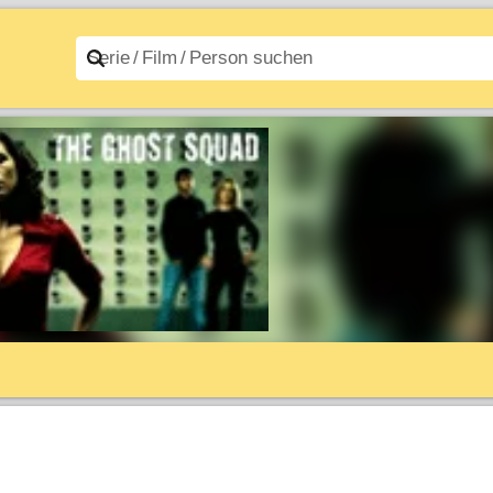
n A–Z
Filme A–Z