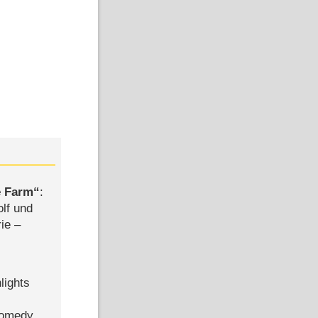
e Farm
:
olf und
rie –
lights
Comedy