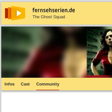
The Ghost Squad
News
Entdecken
Streaming
TV-Starts
Serie
Infos
Cast
Community