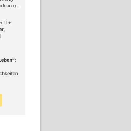
lodeon und
 RTL+
er,
d
 Leben
:
chkeiten