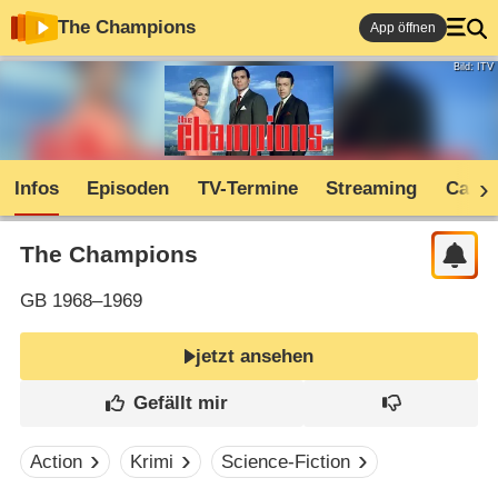
The Champions
App öffnen
Bild: ITV
Infos
Episoden
TV-Termine
Streaming
Cast
The Champions
GB
1968–1969
jetzt ansehen
Action
Krimi
Science-Fiction