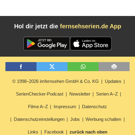
Noir-Szenerie (
29.06.2020
)
Hol dir jetzt die
fernsehserien.de App
© 1998–2026 imfernsehen GmbH & Co. KG
Updates
SerienChecker-Podcast
Newsletter
Serien A–Z
Filme A–Z
Impressum
Datenschutz
Datenschutzeinstellungen
Jobs
Werbung schalten
Links
Facebook
zurück nach oben