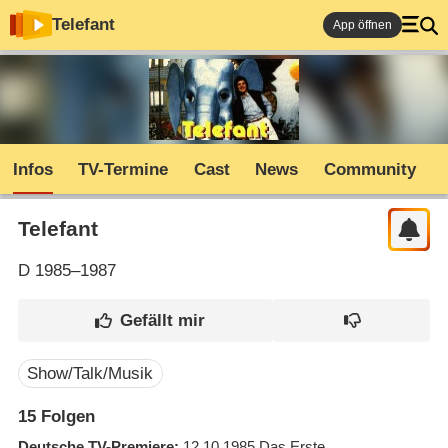
Telefant
App öffnen
Infos
TV-Termine
Cast
News
Community
Telefant
D
1985–1987
Show/Talk/Musik
15
Folgen
Deutsche TV-Premiere
12.10.1985
Das Erste