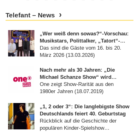
Telefant – News
„Wer weiß denn sowas?“-Vorschau:
Musikstars, Polittalker, „Tatort“-
Schauspieler und Show-Legende
Das sind die Gäste vom 16. bis 20.
März 2026 (
13.03.2026
)
Nach mehr als 30 Jahren: „Die
Michael Schanze Show“ wird
wiederholt
One zeigt Show-Rarität aus den
1980er Jahren (
18.07.2019
)
„1, 2 oder 3“: Die langlebigste Show
Deutschlands feiert 40. Geburtstag
Rückblick auf die Geschichte der
populären Kinder-Spielshow
(
22.07.2017
)