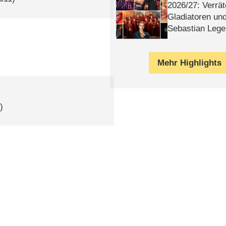
2026/​27: Verrät
Gladiatoren un
Sebastian Lege
Mehr Highlights
)