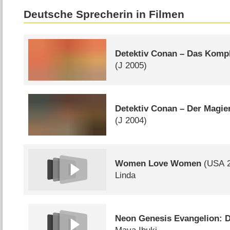
Deutsche Sprecherin in Filmen
Detektiv Conan – Das Komp
(
J
2005)
Detektiv Conan – Der Magie
(
J
2004)
Women Love Women
(
USA
2
Linda
Neon Genesis Evangelion: D