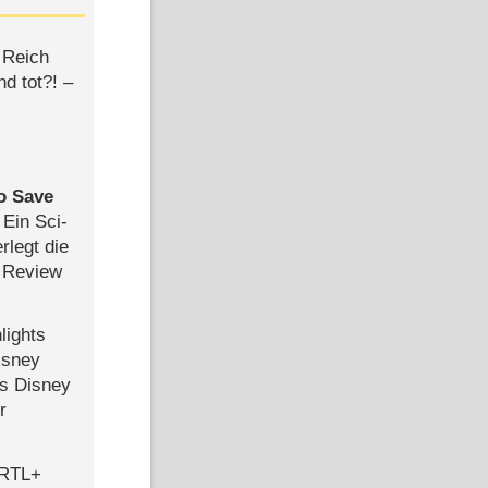
 Reich
d tot?! –
to Save
: Ein Sci-
rlegt die
 Review
lights
isney
ls Disney
r
 RTL+