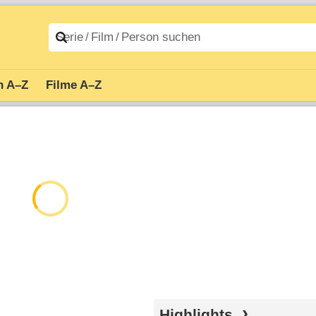
n A–Z
Filme A–Z
Highlights