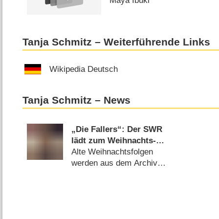
Maya Ibuki
Tanja Schmitz – Weiterführende Links
Wikipedia Deutsch
Tanja Schmitz – News
„Die Fallers“: Der SWR
lädt zum Weihnachts-
Marathon
Alte Weihnachtsfolgen
werden aus dem Archiv
geholt (
18.12.2024
)