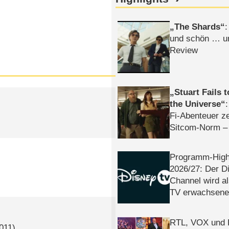
The Shards
:
und schön … un
Review
Stuart Fails 
the Universe
Fi-Abenteuer ze
Sitcom-Norm –
Programm-High
2026/​27: Der D
Channel wird a
TV erwachsene
RTL, VOX und
2011)