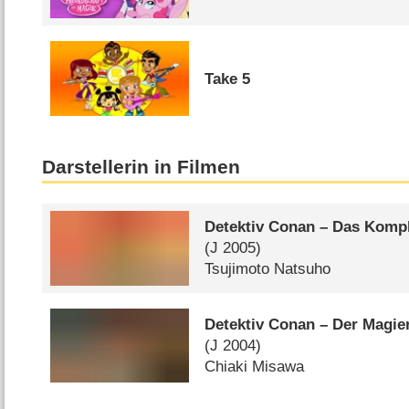
Take 5
Darstellerin in Filmen
Detektiv Conan – Das Komp
(
J
2005)
Tsujimoto Natsuho
Detektiv Conan – Der Magie
(
J
2004)
Chiaki Misawa