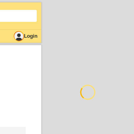
Login