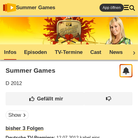
Summer Games
App öffnen
Infos
Episoden
TV-Termine
Cast
News
Co
Summer Games
D
2012
Show
bisher
3
Folgen
Deutsche TV-Premiere
12.07.2012
kabel eins