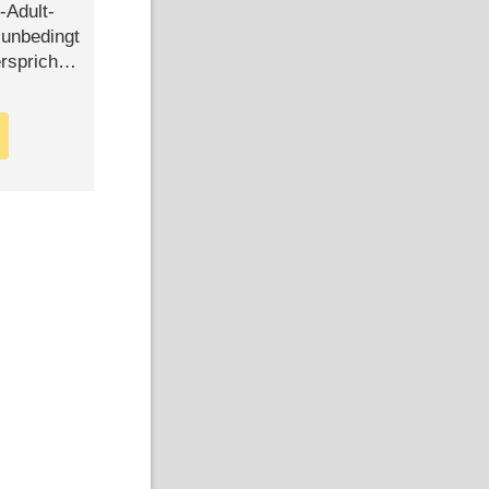
-Adult-
t unbedingt
rspricht –