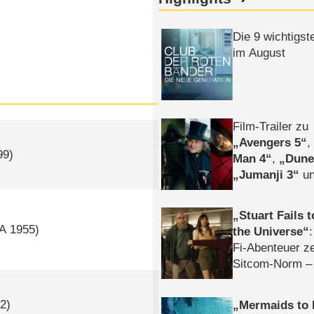
Die 9 wichtigst
im August
Film-Trailer zu
Avengers 5
99)
Man 4
,
Dune
Jumanji 3
un
Horror
Clayfa
Stuart Fails 
A
1955)
the Universe
Fi-Abenteuer ze
Sitcom-Norm –
2)
Mermaids to 