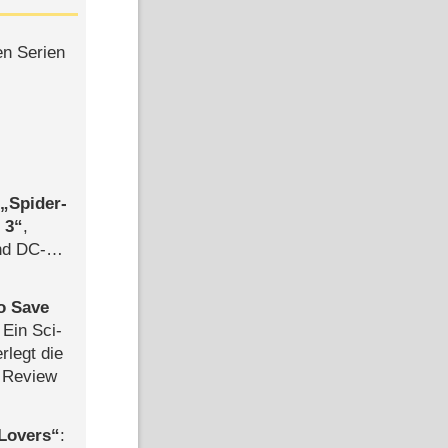
en Serien
,
Spider-
 3
,
d DC-
ce
to Save
: Ein Sci-
rlegt die
 Review
Lovers
: