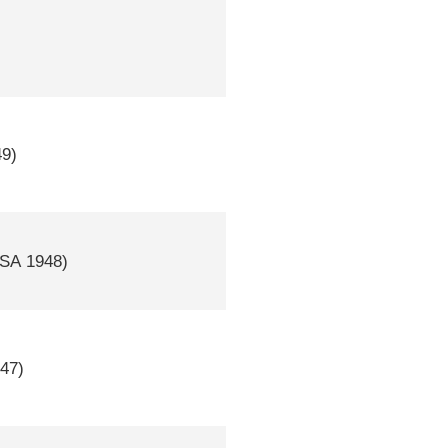
9)
SA
1948)
47)