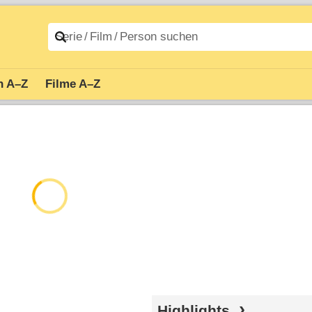
n A–Z
Filme A–Z
Highlights