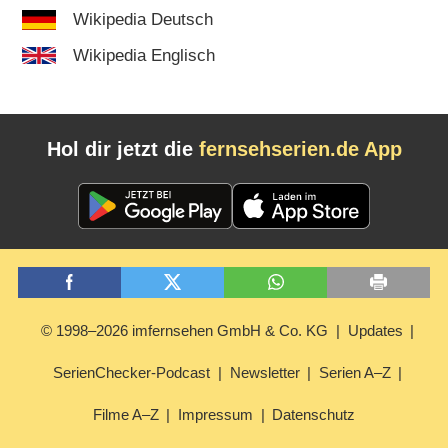
Wikipedia Deutsch
Wikipedia Englisch
Hol dir jetzt die
fernsehserien.de App
© 1998–2026 imfernsehen GmbH & Co. KG
Updates
SerienChecker-Podcast
Newsletter
Serien A–Z
Filme A–Z
Impressum
Datenschutz