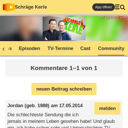
Schräge Kerle
App öffnen
Bild: Sat.1/Oliver Ziebe
Infos
Episoden
TV-Termine
Cast
Community
Kommentare 1–1 von 1
neuen Beitrag schreiben
Jordan
(geb. 1988) am
17.05.2014
melden
Die schlechteste Sendung die ich
jemals in meinem Leben gesehen habe! Und glaub
mir, ich habe schon sehr viel Unterschichten TV