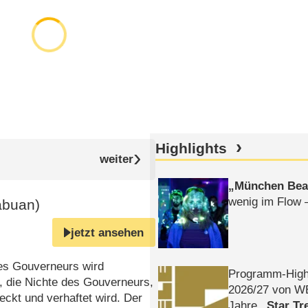
Highlights
München Bea
wenig im Flow 
abuan)
jetzt ansehen
des Gouverneurs wird
Programm-High
 die Nichte des Gouverneurs,
2026/​27 von W
deckt und verhaftet wird. Der
Jahre
Star Tr