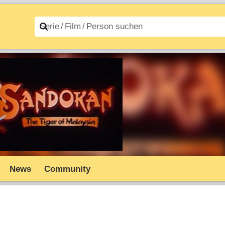
n A–Z
Filme A–Z
News
Community