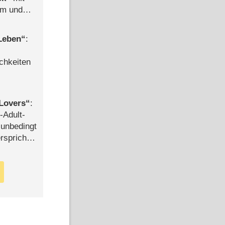
mm und
der
 Leben
:
chkeiten
Lovers
:
-Adult-
t unbedingt
rspricht –