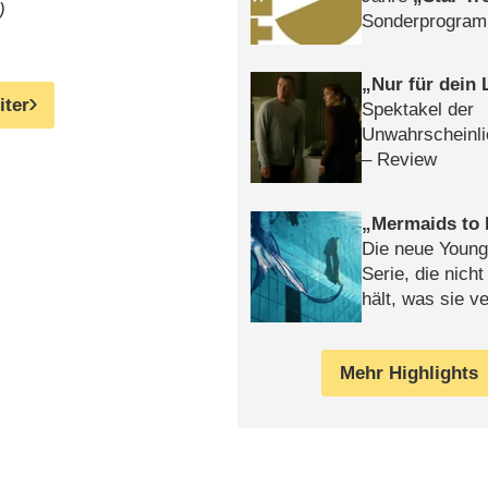
)
Sonderprogra
Die Helgolän
Nur für dein
iter
Spektakel der
Unwahrscheinli
– Review
Mermaids to 
Die neue Young
Serie, die nich
hält, was sie ve
Review
Mehr Highlights