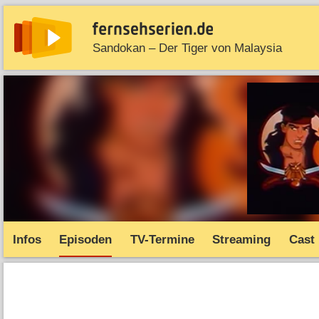
Sandokan – Der Tiger von Malaysia
News
Entdecken
Streaming
TV-Starts
Serie
Infos
Episoden
TV-Termine
Streaming
Cast