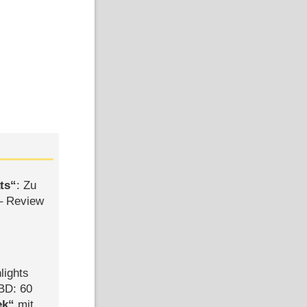
ts
: Zu
– Review
lights
BD: 60
ek
mit