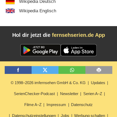
Wikipedia Deutsch
Wikipedia Englisch
Hol dir jetzt die
fernsehserien.de App
© 1998–2026 imfernsehen GmbH & Co. KG
Updates
SerienChecker-Podcast
Newsletter
Serien A–Z
Filme A–Z
Impressum
Datenschutz
Datenschutzeinstellungen
Jobs
Werbung schalten