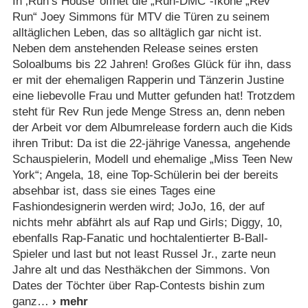
In ‚Run‘s House’ öffnet die „Run-DMC“-Ikone „Rev
Run“ Joey Simmons für MTV die Türen zu seinem
alltäglichen Leben, das so alltäglich gar nicht ist.
Neben dem anstehenden Release seines ersten
Soloalbums bis 22 Jahren! Großes Glück für ihn, dass
er mit der ehemaligen Rapperin und Tänzerin Justine
eine liebevolle Frau und Mutter gefunden hat! Trotzdem
steht für Rev Run jede Menge Stress an, denn neben
der Arbeit vor dem Albumrelease fordern auch die Kids
ihren Tribut: Da ist die 22-jährige Vanessa, angehende
Schauspielerin, Modell und ehemalige „Miss Teen New
York“; Angela, 18, eine Top-Schülerin bei der bereits
absehbar ist, dass sie eines Tages eine
Fashiondesignerin werden wird; JoJo, 16, der auf
nichts mehr abfährt als auf Rap und Girls; Diggy, 10,
ebenfalls Rap-Fanatic und hochtalentierter B-Ball-
Spieler und last but not least Russel Jr., zarte neun
Jahre alt und das Nesthäkchen der Simmons. Von
Dates der Töchter über Rap-Contests bishin zum
ganz