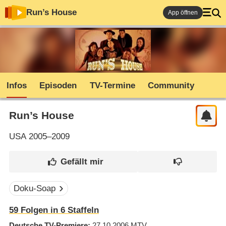
Run’s House
App öffnen
Infos
Episoden
TV-Termine
Community
Run’s House
USA
2005–2009
Doku-Soap
59
Folgen in
6
Staffeln
Deutsche TV-Premiere
27.10.2006
MTV