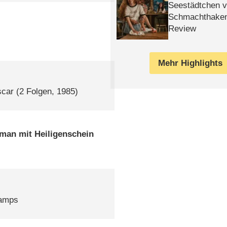
Seestädtchen v
Schmachthake
Review
Mehr Highlights
scar
(2 Folgen, 1985)
man mit Heiligenschein
hamps