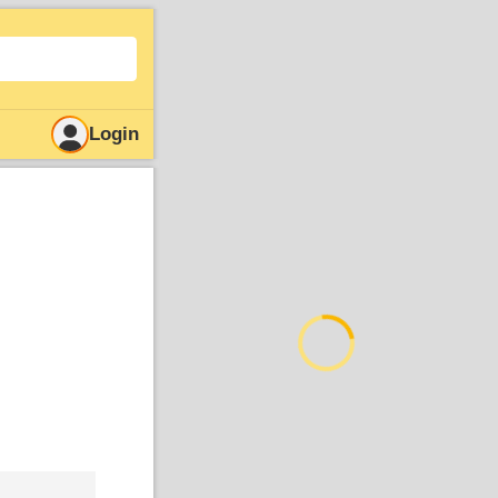
Login