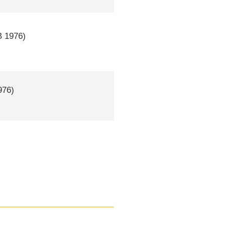
B
1976)
976)