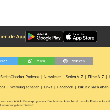
rien.de App
teilen
teilen
drucken
SerienChecker-Podcast
Newsletter
Serien A–Z
Filme A–Z
obs
Werbung schalten
Links
Facebook
zurück nach oben
men eines Affiliate-Partnerprogramms. Das bedeutet keine Mehrkosten für Käufer, unterstüt
Finanzierung dieser Website.