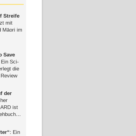
 Streife
zt mit
d Māori im
to Save
: Ein Sci-
rlegt die
 Review
f der
cher
n ARD ist
rehbuch
iew
ter
: Ein