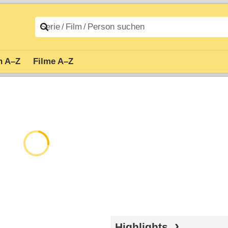
n A–Z
Filme A–Z
Highlights