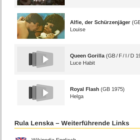
Alfie, der Schürzenjäger
(
G
Louise
Queen Gorilla
(
GB
/
F
/
I
/
D
1
Luce Habit
Royal Flash
(
GB
1975)
Helga
Rula Lenska – Weiterführende Links