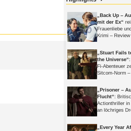
Back Up – Auf
mit der Ex
rei
Frauenliebe un
Krimi – Review
Stuart Fails 
the Universe
Fi-Abenteuer ze
Sitcom-Norm –
Prisoner – Au
Flucht
: Britis
Actionthriller i
an löchriges D
gekettet – Rev
Every Year Af