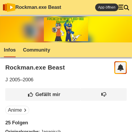
Rockman.exe Beast
App öffnen
Infos
Community
Rockman.exe Beast
J
2005–2006
Anime
25
Folgen
Originalsprache
Japanisch