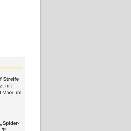
 Streife
zt mit
d Māori im
,
Spider-
 3
,