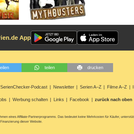
rien.de App
teilen
teilen
drucken
SerienChecker-Podcast
Newsletter
Serien A–Z
Filme A–Z
obs
Werbung schalten
Links
Facebook
zurück nach oben
men eines Affiliate-Partnerprogramms. Das bedeutet keine Mehrkosten für Käufer, unterstüt
Finanzierung dieser Website.