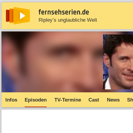
Ripley’s unglaubliche Welt
News
Entdecken
Streaming
TV-Starts
Serie
Infos
Episoden
TV-Termine
Cast
News
S