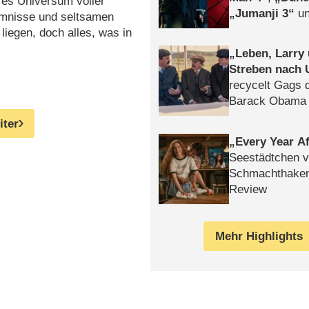
res Universum voller
Jumanji 3
un
mmnisse und seltsamen
Horror
Clayfa
liegen, doch alles, was in
Leben, Larry
Streben nach 
recycelt Gags 
Barack Obama 
iter
Every Year Af
Seestädtchen v
Schmachthake
Review
Mehr Highlights