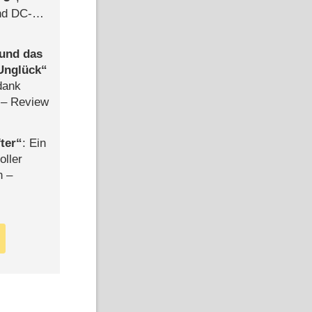
d DC-
ce
 und das
Unglück
dank
– Review
ter
: Ein
oller
n –