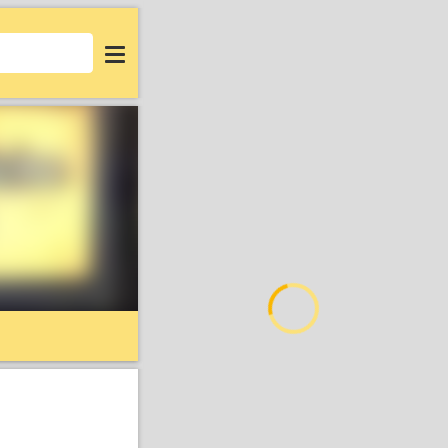
Login