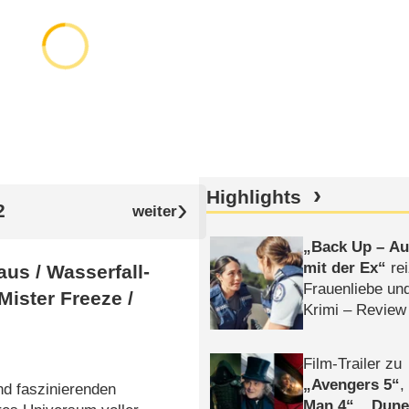
Highlights
2
Back Up – Auf
mit der Ex
rei
us /​ Wasserfall-
Frauenliebe un
Mister Freeze /​
Krimi – Review
Film-Trailer zu
Avengers 5
nd faszinierenden
Man 4
,
Dune