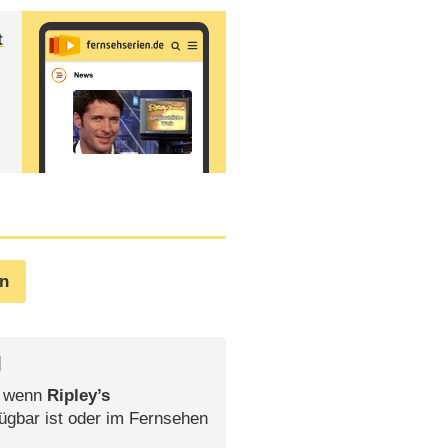
t
en
l
, wenn
Ripley’s
ügbar ist oder im Fernsehen