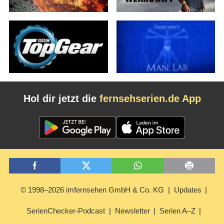
Hol dir jetzt die
fernsehserien.de App
© 1998–2026 imfernsehen GmbH & Co. KG
Updates
SerienChecker-Podcast
Newsletter
Serien A–Z