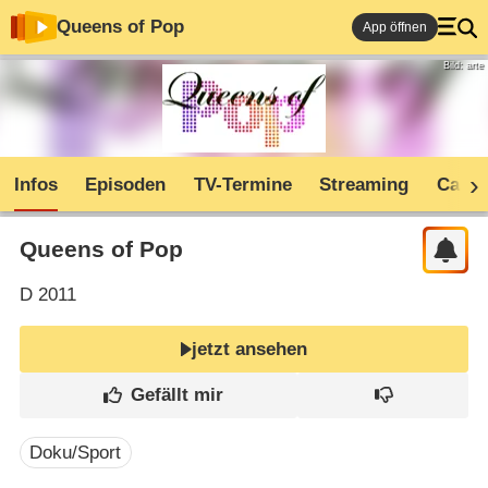
Queens of Pop
App öffnen
Bild: arte
Infos
Episoden
TV-Termine
Streaming
Cast
Queens of Pop
D
2011
jetzt ansehen
Doku/Sport