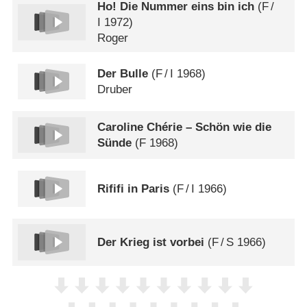
Ho! Die Nummer eins bin ich
(
F
/
I
1972)
Roger
Der Bulle
(
F
/
I
1968)
Druber
Caroline Chérie – Schön wie die
Sünde
(
F
1968)
Rififi in Paris
(
F
/
I
1966)
Der Krieg ist vorbei
(
F
/
S
1966)