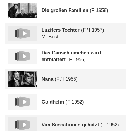
Die großen Familien
(
F
1958)
Luzifers Tochter
(
F
/
I
1957)
M. Bost
Das Gänseblümchen wird
entblättert
(
F
1956)
Nana
(
F
/
I
1955)
Goldhelm
(
F
1952)
Von Sensationen gehetzt
(
F
1952)