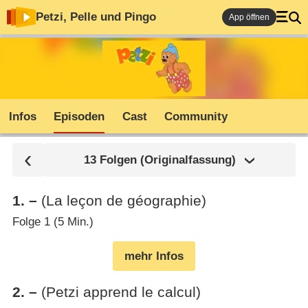
Petzi, Pelle und Pingo
App öffnen
Infos
Episoden
Cast
Community
13 Folgen (Originalfassung)
1
.
–
(La leçon de géographie)
Folge 1 (5 Min.)
mehr Infos
2
.
–
(Petzi apprend le calcul)