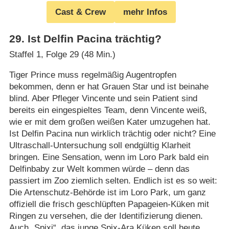
Cast & Crew
mehr Infos
29
.
Ist Delfin Pacina trächtig?
Staffel 1, Folge 29 (48 Min.)
Tiger Prince muss regelmäßig Augentropfen
bekommen, denn er hat Grauen Star und ist beinahe
blind. Aber Pfleger Vincente und sein Patient sind
bereits ein eingespieltes Team, denn Vincente weiß,
wie er mit dem großen weißen Kater umzugehen hat.
Ist Delfin Pacina nun wirklich trächtig oder nicht? Eine
Ultraschall-Untersuchung soll endgültig Klarheit
bringen. Eine Sensation, wenn im Loro Park bald ein
Delfinbaby zur Welt kommen würde – denn das
passiert im Zoo ziemlich selten. Endlich ist es so weit:
Die Artenschutz-Behörde ist im Loro Park, um ganz
offiziell die frisch geschlüpften Papageien-Küken mit
Ringen zu versehen, die der Identifizierung dienen.
Auch „Spixi“, das junge Spix-Ara Küken soll heute