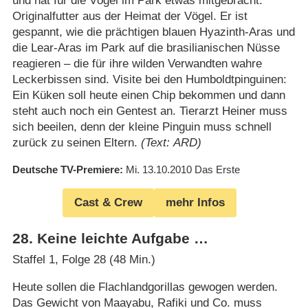
und hat für die Vögel im Park etwas mitgebracht:
Originalfutter aus der Heimat der Vögel. Er ist
gespannt, wie die prächtigen blauen Hyazinth-Aras und
die Lear-Aras im Park auf die brasilianischen Nüsse
reagieren – die für ihre wilden Verwandten wahre
Leckerbissen sind. Visite bei den Humboldtpinguinen:
Ein Küken soll heute einen Chip bekommen und dann
steht auch noch ein Gentest an. Tierarzt Heiner muss
sich beeilen, denn der kleine Pinguin muss schnell
zurück zu seinen Eltern.
(Text: ARD)
Deutsche TV-Premiere
Mi. 13.10.2010
Das Erste
Cast & Crew
mehr Infos
28
.
Keine leichte Aufgabe …
Staffel 1, Folge 28 (48 Min.)
Heute sollen die Flachlandgorillas gewogen werden.
Das Gewicht von Maayabu, Rafiki und Co. muss