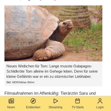
Neues Weibchen für Tom: Lange musste Galapagos-
Schildkröte Tom alleine im Gehege leben. Denn für seine
kleine Gefährtin war er ein zu stürmischer Liebhaber.
Bild: WDR/Niklas Böhm
Filmaufnahmen im Affenkäfig: Tierärztin Sara und
Kurator Matthias wollen die Schimpansen beim
Frühstück filmen – und zwar mit einer versteckten
News
Entdecken
Streaming
TV-Starts
Login
Kamera, damit die Tiere sich völlig natürlich verhalten.