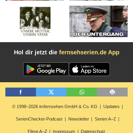
Hol dir jetzt die
fernsehserien.de App
© 1998–2026 imfernsehen GmbH & Co. KG
Updates
SerienChecker-Podcast
Newsletter
Serien A–Z
Filme A–Z
Impressum
Datenschutz