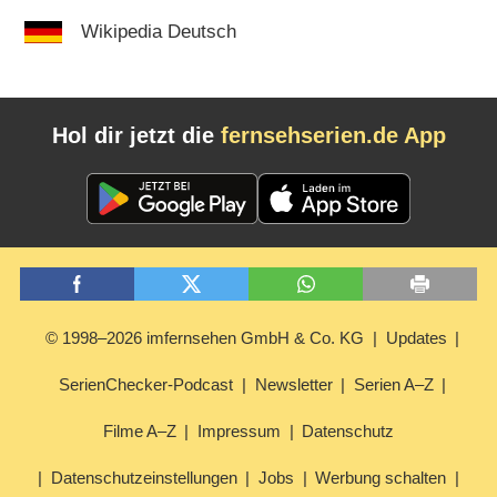
Wikipedia Deutsch
Hol dir jetzt die
fernsehserien.de App
© 1998–2026 imfernsehen GmbH & Co. KG
Updates
SerienChecker-Podcast
Newsletter
Serien A–Z
Filme A–Z
Impressum
Datenschutz
Datenschutzeinstellungen
Jobs
Werbung schalten