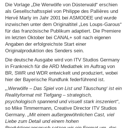
Die Vorlage „Die Werwölfe von Düsterwald“ erschien
als Gesellschaftsspiel von Philippe des Pallières und
Hervé Marly im Jahr 2001 bei ASMODEE und wurde
inzwischen unter dem Originaltitel „Les Loups-Garous“
für das französische Publikum adaptiert. Die Premiere
im letzten Oktober bei CANAL+ soll nach eigenen
Angaben der erfolgreichste Start einer
Originalproduktion des Senders sein.
Die deutsche Ausgabe wird von ITV Studios Germany
in Frankreich für die ARD Mediathek im Auftrag von
BR, SWR und WDR entwickelt und produziert, wobei
hier der Bayerische Rundfunk federführend ist.
‚Werwölfe – Das Spiel von List und Täuschung‘ ist ein
Realityformat mit Tiefgang – strategisch,
psychologisch spannend und visuell stark inszeniert
,
so Mike Timmermann, Creative Director ITV Studios
Germany.
Mit einem außergewöhnlichen Cast, viel
Liebe zum Detail und einem hohen
Produktionsanspruch setzen wir ein Format um, das