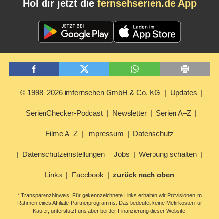
Hol dir jetzt die
fernsehserien.de App
© 1998–2026 imfernsehen GmbH & Co. KG
Updates
SerienChecker-Podcast
Newsletter
Serien A–Z
Filme A–Z
Impressum
Datenschutz
Datenschutzeinstellungen
Jobs
Werbung schalten
Links
Facebook
zurück nach oben
* Transparenzhinweis: Für gekennzeichnete Links erhalten wir Provisionen im
Rahmen eines Affiliate-Partnerprogramms. Das bedeutet keine Mehrkosten für
Käufer, unterstützt uns aber bei der Finanzierung dieser Website.