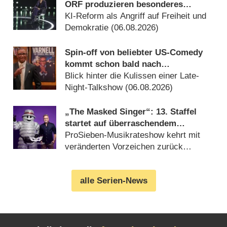
ORF produzieren besonderes
Fernseh-Kammerspiel
KI-Reform als Angriff auf Freiheit und
Demokratie (06.08.2026)
Spin-off von beliebter US-Comedy
kommt schon bald nach
Deutschland
Blick hinter die Kulissen einer Late-
Night-Talkshow (06.08.2026)
„The Masked Singer“: 13. Staffel
startet auf überraschendem
Sendeplatz und viel früher als
ProSieben-Musikrateshow kehrt mit
zuletzt
veränderten Vorzeichen zurück
(06.08.2026)
alle Serien-News