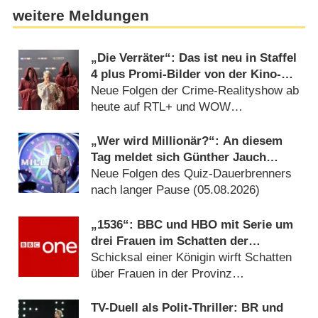
weitere Meldungen
„Die Verräter“: Das ist neu in Staffel
4 plus Promi-Bilder von der Kino-
Premiere
Neue Folgen der Crime-Realityshow ab
heute auf RTL+ und WOW
(03.08.2026)
„Wer wird Millionär?“: An diesem
Tag meldet sich Günther Jauch
zurück
Neue Folgen des Quiz-Dauerbrenners
nach langer Pause (05.08.2026)
„1536“: BBC und HBO mit Serie um
drei Frauen im Schatten der
Verhaftung von Anne Boleyn
Schicksal einer Königin wirft Schatten
über Frauen in der Provinz
(06.08.2026)
TV-Duell als Polit-Thriller: BR und