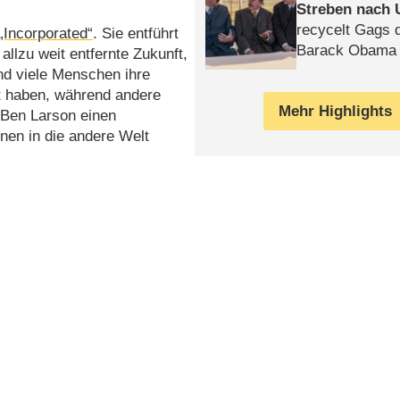
Streben nach 
recycelt Gags 
„Incorporated“
. Sie entführt
Barack Obama 
allzu weit entfernte Zukunft,
nd viele Menschen ihre
t haben, während andere
Mehr Highlights
 Ben Larson einen
nen in die andere Welt