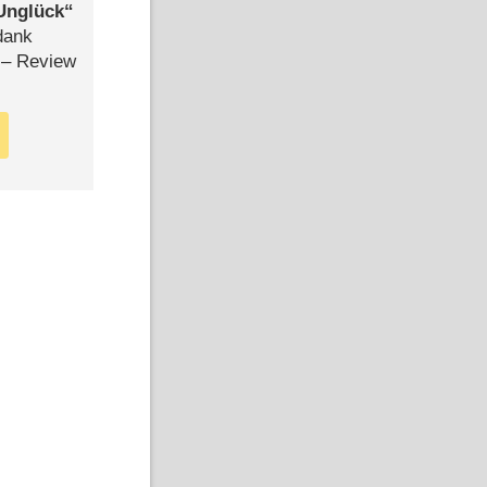
Unglück
dank
– Review