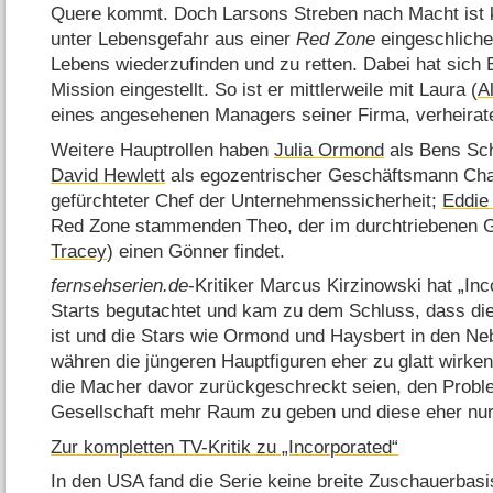
Quere kommt. Doch Larsons Streben nach Macht ist k
unter Lebensgefahr aus einer
Red Zone
eingeschliche
Lebens wiederzufinden und zu retten. Dabei hat sich B
Mission eingestellt. So ist er mittlerweile mit Laura (
Al
eines angesehenen Managers seiner Firma, verheirate
Weitere Hauptrollen haben
Julia Ormond
als Bens Sch
David Hewlett
als egozentrischer Geschäftsmann Ch
gefürchteter Chef der Unternehmenssicherheit;
Eddie
Red Zone stammenden Theo, der im durchtriebenen 
Tracey
) einen Gönner findet.
fernsehserien.de
-Kritiker Marcus Kirzinowski hat „In
Starts begutachtet und kam zu dem Schluss, dass die
ist und die Stars wie Ormond und Haysbert in den Neb
währen die jüngeren Hauptfiguren eher zu glatt wirken.
die Macher davor zurückgeschreckt seien, den Proble
Gesellschaft mehr Raum zu geben und diese eher nur
Zur kompletten TV-Kritik zu „Incorporated“
In den USA fand die Serie keine breite Zuschauerbasi