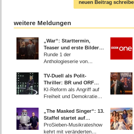
neuen Beitrag schreib
weitere Meldungen
„War“: Starttermin,
Teaser und erste Bilder
zum Justizthriller mit
Runde 1 der
Sienna Miller und
Anthologieserie von
Dominic West
„Lupin“-Miterfinder George
Kay kreist um
TV-Duell als Polit-
erbarmungslose
Thriller: BR und ORF
Scheidungsschlacht
produzieren besonderes
KI-Reform als Angriff auf
(07.08.2026)
Fernseh-Kammerspiel
Freiheit und Demokratie
(06.08.2026)
„The Masked Singer“: 13.
Staffel startet auf
überraschendem
ProSieben-Musikrateshow
Sendeplatz und viel
kehrt mit veränderten