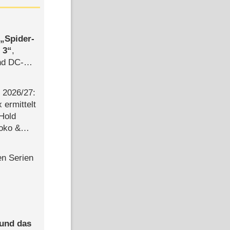
,
Spider-
 3
,
d DC-
ce
2026/​27:
ermittelt
 Hold
Joko &
Urlaub
en Serien
 und das