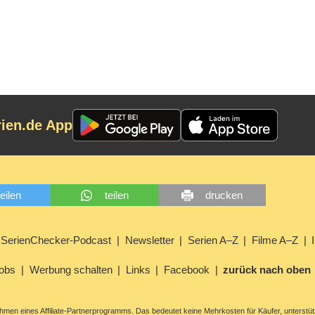
harten Zeiten großartig
gestartet (06.08.2026)
rien.de App
teilen
teilen
drucken
SerienChecker-Podcast
Newsletter
Serien A–Z
Filme A–Z
obs
Werbung schalten
Links
Facebook
zurück nach oben
men eines Affiliate-Partnerprogramms. Das bedeutet keine Mehrkosten für Käufer, unterstüt