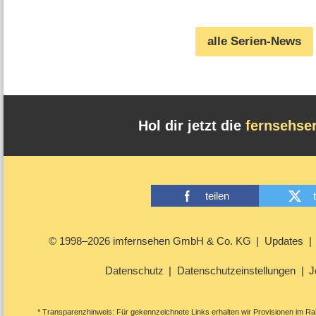
früher als zuletzt
Vorzeichen zurück
(06.08.2026)
alle Serien-News
Hol dir jetzt die
fernsehse
teilen
© 1998–2026 imfernsehen GmbH & Co. KG
Updates
Datenschutz
Datenschutzeinstellungen
J
* Transparenzhinweis: Für gekennzeichnete Links erhalten wir Provisionen im Rah