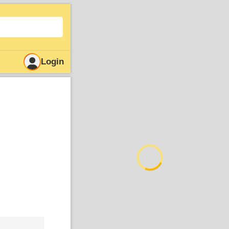
Login