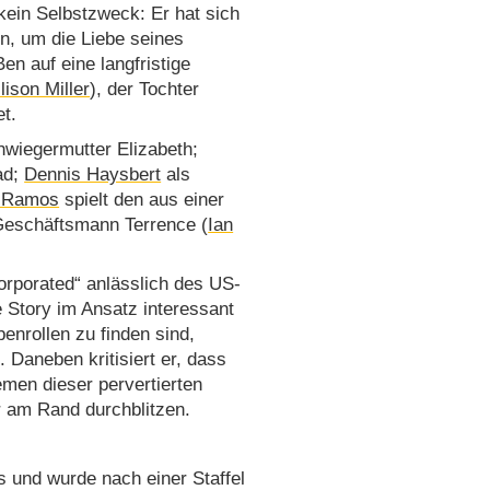
ein Selbstzweck: Er hat sich
n, um die Liebe seines
en auf eine langfristige
lison Miller
), der Tochter
t.
wiegermutter Elizabeth;
ad;
Dennis Haysbert
als
 Ramos
spielt den aus einer
Geschäftsmann Terrence (
Ian
corporated“ anlässlich des US-
 Story im Ansatz interessant
enrollen zu finden sind,
 Daneben kritisiert er, dass
men dieser pervertierten
 am Rand durchblitzen.
s und wurde nach einer Staffel