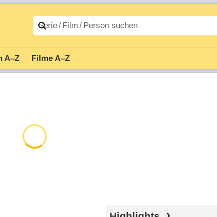
n A–Z
Filme A–Z
Highlights