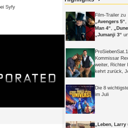
ei Syfy
Film-Trailer zu
Avengers 5
Man 4
,
Dune
Jumanji 3
un
Horror
Clayfa
ProSiebenSat.1 
Kommissar Rex 
weiter, Richter
kehrt zurück, 
Klaas machen 
Die 8 wichtigst
im Juli
Leben, Larry