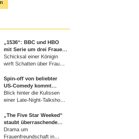
en
„1536“: BBC und HBO
mit Serie um drei Frauen
im Schatten der
Schicksal einer Königin
Verhaftung von Anne
wirft Schatten über Frauen
Boleyn
in der Provinz (06.08.2026)
Spin-off von beliebter
US-Comedy kommt
schon bald nach
Blick hinter die Kulissen
Deutschland
einer Late-Night-Talkshow
(06.08.2026)
„The Five Star Weeked“
staubt überraschende
Verlängerung ab
Drama um
Frauenfreundschaft in