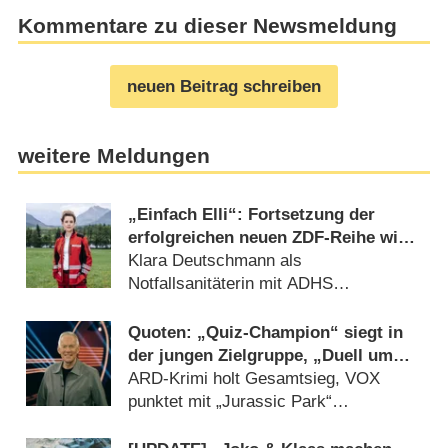
Kommentare zu dieser Newsmeldung
neuen Beitrag schreiben
weitere Meldungen
„Einfach Elli“: Fortsetzung der
erfolgreichen neuen ZDF-Reihe wird
gedreht
Klara Deutschmann als
Notfallsanitäterin mit ADHS
(09.08.2026)
Quoten: „Quiz-Champion“ siegt in
der jungen Zielgruppe, „Duell um
die Welt“-Best-of geht völlig unter
ARD-Krimi holt Gesamtsieg, VOX
punktet mit „Jurassic Park“
(09.08.2026)