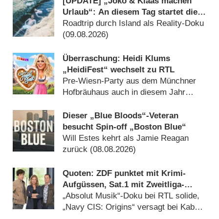
[UPDATE] „Joko & Klaas machen
Urlaub“: An diesem Tag startet die
neue Sendung des Entertainer-Duos
Roadtrip durch Island als Reality-Doku
(09.08.2026)
Überraschung: Heidi Klums
„HeidiFest“ wechselt zu RTL
Pre-Wiesn-Party aus dem Münchner
Hofbräuhaus auch in diesem Jahr
(08.08.2026)
Dieser „Blue Bloods“-Veteran
besucht Spin-off „Boston Blue“
Will Estes kehrt als Jamie Reagan
zurück (08.08.2026)
Quoten: ZDF punktet mit Krimi-
Aufgüssen, Sat.1 mit Zweitliga-
Auftakt
„Absolut Musik“-Doku bei RTL solide,
„Navy CIS: Origins“ versagt bei Kabel
Eins (08.08.2026)