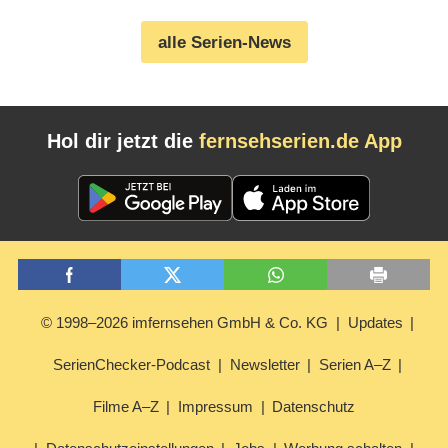
alle Serien-News
Hol dir jetzt die
fernsehserien.de App
© 1998–2026 imfernsehen GmbH & Co. KG
Updates
SerienChecker-Podcast
Newsletter
Serien A–Z
Filme A–Z
Impressum
Datenschutz