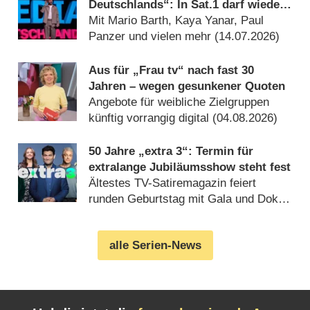
Deutschlands“: In Sat.1 darf wieder
gelacht werden
Mit Mario Barth, Kaya Yanar, Paul
Panzer und vielen mehr (14.07.2026)
Aus für „Frau tv“ nach fast 30
Jahren – wegen gesunkener Quoten
Angebote für weibliche Zielgruppen
künftig vorrangig digital (04.08.2026)
50 Jahre „extra 3“: Termin für
extralange Jubiläumsshow steht fest
Ältestes TV-Satiremagazin feiert
runden Geburtstag mit Gala und Doku
(04.08.2026)
alle Serien-News