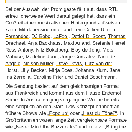
Bei der Auswahl der Promigäste fällt auf, dass RTL
erfreulicherweise Wert darauf gelegt hat, dass ein
Großteil einen musikalischen Hintergrund aufweisen
kann. Mit dabei sind unter anderem
Collien Ulmen-
Fernandes
,
DJ Bobo
,
LaFee
,
Detlef D! Soost
,
Thomas
Drechsel
,
Anja Backhaus
,
Maxi Arland
,
Stefanie Hertel
,
Ross Antony
,
Nilz Bokelberg
, Eloy de Jong,
Motsi
Mabuse
,
Madeline Juno
,
Jorge González
,
Nino de
Angelo
,
Nelson Müller
,
Dave Davis
,
Lutz van der
Horst
,
Lilly Becker
,
Mirja Boes
,
Johanna Klum
,
Jana
Ina Zarrella
,
Caroline Frier
und
Daniel Boschmann
.
Die Sendung basiert auf dem gleichnamigen Format
aus Frankreich und kommt aus dem Hause Endemol
Shine. In Australien ging vergangene Woche bereits
eine Adaption an den Start. Das Konzept erinnert an
frühere Shows wie
„Popclub“
oder
„Hast du Töne?“
. In
Großbritannien waren lange Zeit vergleichbare Formate
wie
„Never Mind the Buzzcocks“
und zuletzt
„Bring the