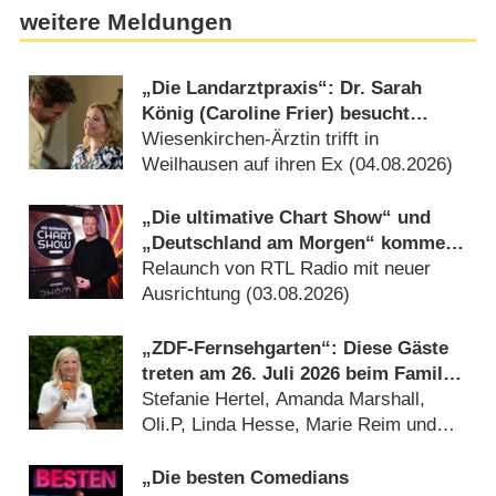
weitere Meldungen
„Die Landarztpraxis“: Dr. Sarah
König (Caroline Frier) besucht
„Team Sonnenhof“
Wiesenkirchen-Ärztin trifft in
Weilhausen auf ihren Ex (04.08.2026)
„Die ultimative Chart Show“ und
„Deutschland am Morgen“ kommen
ins Radio
Relaunch von RTL Radio mit neuer
Ausrichtung (03.08.2026)
„ZDF-Fernsehgarten“: Diese Gäste
treten am 26. Juli 2026 beim Family
Battle auf
Stefanie Hertel, Amanda Marshall,
Oli.P, Linda Hesse, Marie Reim und
mehr (24.07.2026)
„Die besten Comedians