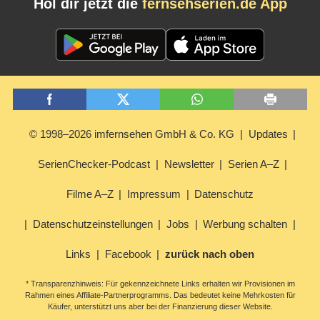
Hol dir jetzt die
fernsehserien.de App
© 1998–2026 imfernsehen GmbH & Co. KG
Updates
SerienChecker-Podcast
Newsletter
Serien A–Z
Filme A–Z
Impressum
Datenschutz
Datenschutzeinstellungen
Jobs
Werbung schalten
Links
Facebook
zurück nach oben
* Transparenzhinweis: Für gekennzeichnete Links erhalten wir Provisionen im
Rahmen eines Affiliate-Partnerprogramms. Das bedeutet keine Mehrkosten für
Käufer, unterstützt uns aber bei der Finanzierung dieser Website.