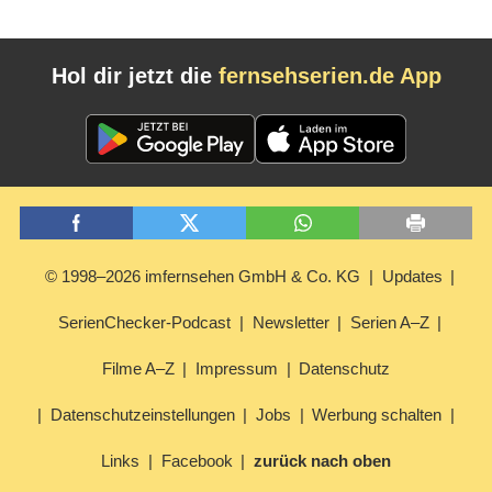
Hol dir jetzt die
fernsehserien.de App
© 1998–2026 imfernsehen GmbH & Co. KG
Updates
SerienChecker-Podcast
Newsletter
Serien A–Z
Filme A–Z
Impressum
Datenschutz
Datenschutzeinstellungen
Jobs
Werbung schalten
Links
Facebook
zurück nach oben