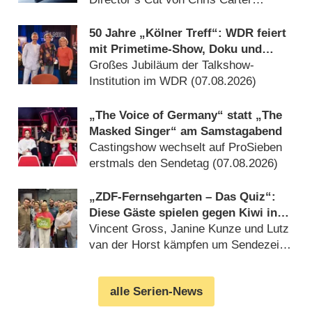
(07.08.2026)
50 Jahre „Kölner Treff“: WDR feiert
mit Primetime-Show, Doku und
Rückblicken
Großes Jubiläum der Talkshow-
Institution im WDR (07.08.2026)
„The Voice of Germany“ statt „The
Masked Singer“ am Samstagabend
Castingshow wechselt auf ProSieben
erstmals den Sendetag (07.08.2026)
„ZDF-Fernsehgarten – Das Quiz“:
Diese Gäste spielen gegen Kiwi in
der Sonderfolge am 9. August 2026
Vincent Gross, Janine Kunze und Lutz
van der Horst kämpfen um Sendezeit
(07.08.2026)
alle Serien-News