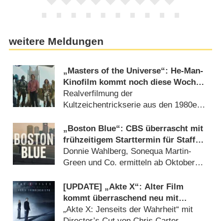
weitere Meldungen
„Masters of the Universe“: He-Man-
Kinofilm kommt noch diese Woche
ins Streaming
Realverfilmung der
Kultzeichentrickserie aus den 1980er
Jahren (20.07.2026)
„Boston Blue“: CBS überrascht mit
frühzeitigem Starttermin für Staffel
2
Donnie Wahlberg, Sonequa Martin-
Green und Co. ermitteln ab Oktober
wieder (11.07.2026)
[UPDATE] „Akte X“: Alter Film
kommt überraschend neu mit
deutlich mehr Horror
„Akte X: Jenseits der Wahrheit“ mit
Director’s Cut von Chris Carter