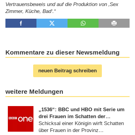
Vertrauensbeweis und auf die Produktion von ‚Sex
Zimmer, Küche, Bad‘.
Kommentare zu dieser Newsmeldung
neuen Beitrag schreiben
weitere Meldungen
„1536“: BBC und HBO mit Serie um
drei Frauen im Schatten der
Verhaftung von Anne Boleyn
Schicksal einer Königin wirft Schatten
über Frauen in der Provinz