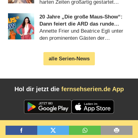
harten Zeiten großartig gestartet
(06.08.2026)
20 Jahre „Die große Maus-Show“:
Dann feiert die ARD das runde
Jubiläum
Annette Frier und Beatrice Egli unter
den prominenten Gästen der
Geburtstagsausgabe (06.08.2026)
alle Serien-News
Hol dir jetzt die
fernsehserien.de App