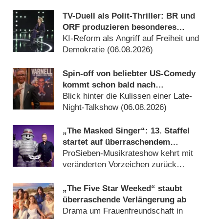
(06.08.2026)
TV-Duell als Polit-Thriller: BR und
ORF produzieren besonderes
Fernseh-Kammerspiel
KI-Reform als Angriff auf Freiheit und
Demokratie (06.08.2026)
Spin-off von beliebter US-Comedy
kommt schon bald nach
Deutschland
Blick hinter die Kulissen einer Late-
Night-Talkshow (06.08.2026)
„The Masked Singer“: 13. Staffel
startet auf überraschendem
Sendeplatz und viel früher als
ProSieben-Musikrateshow kehrt mit
zuletzt
veränderten Vorzeichen zurück
(06.08.2026)
„The Five Star Weeked“ staubt
überraschende Verlängerung ab
Drama um Frauenfreundschaft in