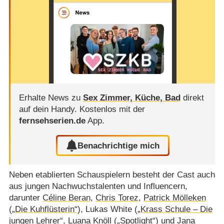
Erhalte News zu
Sex Zimmer, Küche, Bad
direkt
auf dein Handy.
Kostenlos mit der
fernsehserien.de
App.
Benachrichtige mich
Neben etablierten Schauspielern besteht der Cast auch
aus jungen Nachwuchstalenten und Influencern,
darunter
Céline Beran
,
Chris Torez
,
Patrick Mölleken
(
„Die Kuhflüsterin“
), Lukas White (
„Krass Schule – Die
jungen Lehrer“
,
Luana Knöll
(
„Spotlight“
) und Jana