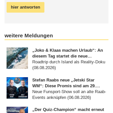
hier antworten
weitere Meldungen
„Joko & Klaas machen Urlaub“: An
diesem Tag startet die neue
Sendung des Entertainer-Duos
Roadtrip durch Island als Reality-Doku
(08.08.2026)
Stefan Raabs neue „Jetski Star
WM“: Diese Promis sind am 29.
August 2026 dabei
Neue Funsport-Show soll an alte Raab-
Events anknüpfen (06.08.2026)
„Der Quiz-Champion“ macht erneut