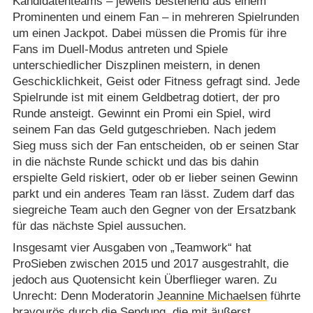
Kandidatenteams – jeweils bestehend aus einem
Prominenten und einem Fan – in mehreren Spielrunden
um einen Jackpot. Dabei müssen die Promis für ihre
Fans im Duell-Modus antreten und Spiele
unterschiedlicher Diszplinen meistern, in denen
Geschicklichkeit, Geist oder Fitness gefragt sind. Jede
Spielrunde ist mit einem Geldbetrag dotiert, der pro
Runde ansteigt. Gewinnt ein Promi ein Spiel, wird
seinem Fan das Geld gutgeschrieben. Nach jedem
Sieg muss sich der Fan entscheiden, ob er seinen Star
in die nächste Runde schickt und das bis dahin
erspielte Geld riskiert, oder ob er lieber seinen Gewinn
parkt und ein anderes Team ran lässt. Zudem darf das
siegreiche Team auch den Gegner von der Ersatzbank
für das nächste Spiel aussuchen.
Insgesamt vier Ausgaben von „Teamwork“ hat
ProSieben zwischen 2015 und 2017 ausgestrahlt, die
jedoch aus Quotensicht kein Überflieger waren. Zu
Unrecht: Denn Moderatorin
Jeannine Michaelsen
führte
bravourös durch die Sendung, die mit äußerst