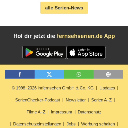
alle Serien-News
Hol dir jetzt die
fernsehserien.de App
© 1998–2026 imfernsehen GmbH & Co. KG
Updates
SerienChecker-Podcast
Newsletter
Serien A–Z
Filme A–Z
Impressum
Datenschutz
Datenschutzeinstellungen
Jobs
Werbung schalten