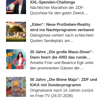
XXL-Spenden-Challenge
Nächtlicher Marathon der ZDF-
Quizshow für den guten Zweck
(30.07.2026)
„Eden“: Neue ProSieben-Reality
wird ins Nachtprogramm verbannt
Datingshow verliert nach schlechten
Quoten Sendeplatz am
Donnerstagabend (07.08.2026)
20 Jahre „Die große Maus-Show“:
Dann feiert die ARD das runde
Jubiläum
Annette Frier und Beatrice Egli unter
den prominenten Gästen der
Geburtstagsausgabe (06.08.2026)
50 Jahre „Die Biene Maja“: ZDF und
KiKA mit Sonderprogramm
Originalserie nach 14 Jahren zurück
im Free-TV (24.07.2026)