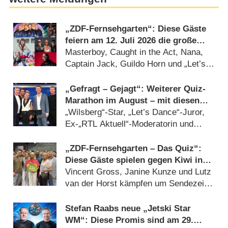
„ZDF-Fernsehgarten“: Diese Gäste
feiern am 12. Juli 2026 die große
„90er Party“
Masterboy, Caught in the Act, Nana,
Captain Jack, Guildo Horn und „Let’s
Dance“-Profitänzer (10.07.2026)
„Gefragt – Gejagt“: Weiterer Quiz-
Marathon im August – mit diesen
Gästen
„Wilsberg“-Star, „Let’s Dance“-Juror,
Ex-„RTL Aktuell“-Moderatorin und
mehr (08.07.2026)
„ZDF-Fernsehgarten – Das Quiz“:
Diese Gäste spielen gegen Kiwi in
der Sonderfolge am 9. August 2026
Vincent Gross, Janine Kunze und Lutz
van der Horst kämpfen um Sendezeit
(07.08.2026)
Stefan Raabs neue „Jetski Star
WM“: Diese Promis sind am 29.