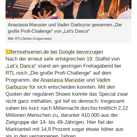
Anastasia Maruster und Vadim Garbuzov gewannen „Die
große Profi-Challenge“ von „Let’s Dance“
Bild: RTL/Stefan Gregorowius
fernsehserien.de bei Google bevorzugen
Nach der erneut sehr erfolgreichen 19. Staffel von
„Let’s Dance“
stand am gestrigen Freitagabend bei
RTL noch „Die große Profi-Challenge“ auf dem
Programm, die
Anastasia Maruster
und
Vadim
Garbuzov
für sich entscheiden konnten. Mit den
Quoten der regulären Shows konnte das Special zwar
nicht ganz mithalten, gut lief es dennoch: Insgesamt
sahen bis kurz nach Mitternacht durchschnittlich 2,12
Millionen Menschen zu, darunter 410.000 aus der
Zielgruppe der 14- bis 49-Jährigen. Hier fiel der
Marktanteil mit 14,9 Prozent sogar etwas höher aus
als in den vergangenen Jahren.