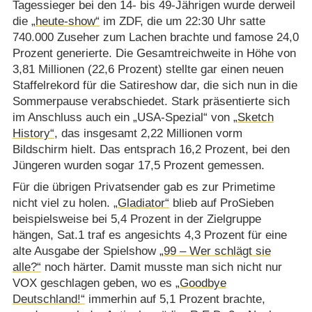
Tagessieger bei den 14- bis 49-Jährigen wurde derweil
die
„heute-show“
im ZDF, die um 22:30 Uhr satte
740.000 Zuseher zum Lachen brachte und famose 24,0
Prozent generierte. Die Gesamtreichweite in Höhe von
3,81 Millionen (22,6 Prozent) stellte gar einen neuen
Staffelrekord für die Satireshow dar, die sich nun in die
Sommerpause verabschiedet. Stark präsentierte sich
im Anschluss auch ein „USA-Spezial“ von
„Sketch
History“
, das insgesamt 2,22 Millionen vorm
Bildschirm hielt. Das entsprach 16,2 Prozent, bei den
Jüngeren wurden sogar 17,5 Prozent gemessen.
Für die übrigen Privatsender gab es zur Primetime
nicht viel zu holen.
„Gladiator“
blieb auf ProSieben
beispielsweise bei 5,4 Prozent in der Zielgruppe
hängen, Sat.1 traf es angesichts 4,3 Prozent für eine
alte Ausgabe der Spielshow
„99 – Wer schlägt sie
alle?“
noch härter. Damit musste man sich nicht nur
VOX geschlagen geben, wo es
„Goodbye
Deutschland!“
immerhin auf 5,1 Prozent brachte,