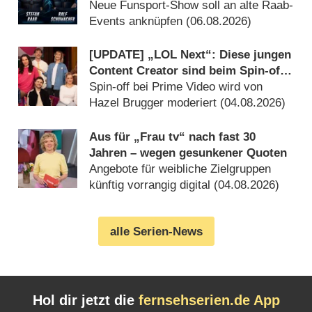
August 2026 dabei
Neue Funsport-Show soll an alte Raab-
Events anknüpfen (06.08.2026)
[UPDATE] „LOL Next“: Diese jungen
Content Creator sind beim Spin-off
mit dabei
Spin-off bei Prime Video wird von
Hazel Brugger moderiert (04.08.2026)
Aus für „Frau tv“ nach fast 30
Jahren – wegen gesunkener Quoten
Angebote für weibliche Zielgruppen
künftig vorrangig digital (04.08.2026)
alle Serien-News
Hol dir jetzt die
fernsehserien.de App