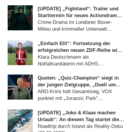
[UPDATE] „Fightland“: Trailer und
Starttermin für neues Actiondrama
von Curtis „50 Cent“ Jackson
Crime-Drama im Londoner Boxer-
Milieu und krimineller Unterwelt
angesiedelt (10.07.2026)
„Einfach Elli“: Fortsetzung der
erfolgreichen neuen ZDF-Reihe wird
gedreht
Klara Deutschmann als
Notfallsanitäterin mit ADHS
(09.08.2026)
Quoten: „Quiz-Champion“ siegt in
der jungen Zielgruppe, „Duell um
die Welt“-Best-of geht völlig unter
ARD-Krimi holt Gesamtsieg, VOX
punktet mit „Jurassic Park“
(09.08.2026)
[UPDATE] „Joko & Klaas machen
Urlaub“: An diesem Tag startet die
neue Sendung des Entertainer-Duos
Roadtrip durch Island als Reality-Doku