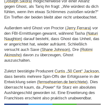
(
Joseph Sikora
) möglicherweise vor einer Allianz
gegen Ghost, als Tariq ihn fragt: „Wie würdest du dich
fühlen, wenn ihm etwas Schlimmes zustoßen würde?“
Ein Treffen der beiden bleibt aber nicht unbeobachtet.
Außerdem wird Ghost von Proctor (
Jerry Ferrara
) vor
den FBI-Ermittlungen gewarnt, während Tasha (
Naturi
Naughton
) darauf besteht, dass Ghost das Unheil, das
er angerichtet hat, wieder aufräumt. Schließlich
versucht auch Saxe (
Shane Johnson
), Dre (
Rotimi
Akinosho
) davon zu überzeugen, Ghost
auszuschalten.
Zuletzt bestätigte Produzent
Curtis „50 Cent“ Jackson
,
dass bereits mehrere Spin-Offs der Erfolgsserie in der
Entwicklung seien (
fernsehserien.de berichtete
). Dies
überrascht kaum, da „Power“ für Starz ein absolutes
Aushängeschild geworden ist. Eine Erweiterung des
Franchises erscheint also praktisch unabwendbar.