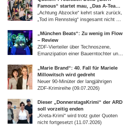
Famous“ startet mau, „Das A-Team“
holt Zielgruppensieg
„Achtung Abzocke“ kehrt stark zurück,
„Tod im Rennsteig“ insgesamt nicht zu
schlagen (17.07.2026)
„München Beats“: Zu wenig im Flow
– Review
ZDF-Vierteiler über Technoszene,
Emanzipation einer Bauerntochter und
Münchner Stadtplanung verschenkt
Potenzial (07.08.2026)
„Marie Brand“: 40. Fall für Mariele
Millowitsch wird gedreht
Neuer 90-Minüter der langjährigen
ZDF-Krimireihe (09.07.2026)
Dieser „DonnerstagsKrimi“ der ARD
soll vorzeitig enden
„Kreta-Krimi“ wird trotz guter Quoten
nicht fortgesetzt (11.07.2026)