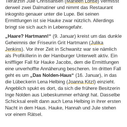
Tierärztin Jule Christiansen (
Marleen Lohse
) vermisst
derweil zwei Dalmatiner und nimmt das Restaurant
inkognito genauer unter die Lupe. Bei seinen
Ermittlungen ist sie Hauke zwar nützlich. Allerdings
bringt sie sich auch in Lebensgefahr.
„Haare? Hartmann!“
(9. Januar) kreist um das dunkle
Geheimnis der Friseurin Grit Hartmann (
Julika
Jenkins
). Vor ihrer Zeit in Schwanitz war sie nämlich
als Profikillerin in der Hamburger Unterwelt aktiv. Ein
kniffliger Fall für Hauke Jacobs, dem die Ermittlungen
eine unverhoffte Annäherung bescheren. Im dritten Fall
geht es um
„Das Nolden-Haus“
(16. Januar), in das
die Lübeckerin Lena Helbing (
Joanna Kitzl
) einzieht.
Angeblich spukt es dort, da sich die frühere Besitzerin
Inge Nolden aus Liebeskummer erhängt hat. Dasselbe
Schicksal ereilt dann auch Lena Helbing in ihrer ersten
Nacht in dem Haus. Hauke, Hannah und Jule stehen
vor einem Rätsel.