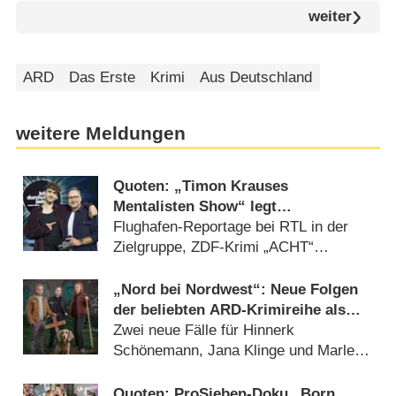
weiter
ARD
Das Erste
Krimi
Aus Deutschland
weitere Meldungen
Quoten: „Timon Krauses
Mentalisten Show“ legt
überzeugenden Auftakt hin
Flughafen-Reportage bei RTL in der
Zielgruppe, ZDF-Krimi „ACHT“
insgesamt am stärksten (06.08.2026)
„Nord bei Nordwest“: Neue Folgen
der beliebten ARD-Krimireihe als
TV-Premiere in Sicht
Zwei neue Fälle für Hinnerk
Schönemann, Jana Klinge und Marleen
Lohse (20.07.2026)
Quoten: ProSieben-Doku „Born