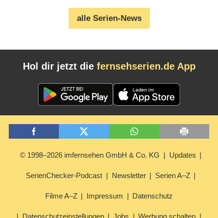
alle Serien-News
Hol dir jetzt die
fernsehserien.de App
© 1998–2026 imfernsehen GmbH & Co. KG
Updates
SerienChecker-Podcast
Newsletter
Serien A–Z
Filme A–Z
Impressum
Datenschutz
Datenschutzeinstellungen
Jobs
Werbung schalten