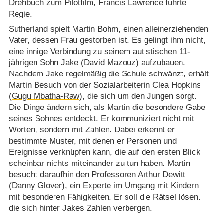
Drehbuch zum Pilotfilm, Francis Lawrence führte
Regie.
Sutherland spielt Martin Bohm, einen alleinerziehenden
Vater, dessen Frau gestorben ist. Es gelingt ihm nicht,
eine innige Verbindung zu seinem autistischen 11-
jährigen Sohn Jake (David Mazouz) aufzubauen.
Nachdem Jake regelmäßig die Schule schwänzt, erhält
Martin Besuch von der Sozialarbeiterin Clea Hopkins
(
Gugu Mbatha-Raw
), die sich um den Jungen sorgt.
Die Dinge ändern sich, als Martin die besondere Gabe
seines Sohnes entdeckt. Er kommuniziert nicht mit
Worten, sondern mit Zahlen. Dabei erkennt er
bestimmte Muster, mit denen er Personen und
Ereignisse verknüpfen kann, die auf den ersten Blick
scheinbar nichts miteinander zu tun haben. Martin
besucht daraufhin den Professoren Arthur Dewitt
(
Danny Glover
), ein Experte im Umgang mit Kindern
mit besonderen Fähigkeiten. Er soll die Rätsel lösen,
die sich hinter Jakes Zahlen verbergen.