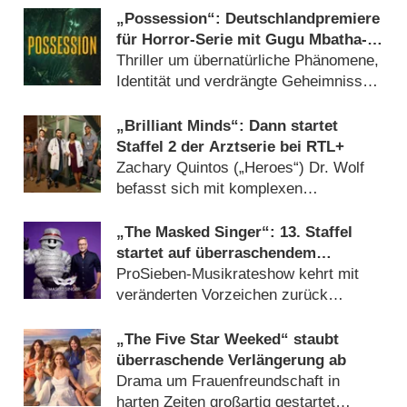
„Possession“: Deutschlandpremiere
für Horror-Serie mit Gugu Mbatha-
Raw und Jonny Lee Miller
Thriller um übernatürliche Phänomene,
Identität und verdrängte Geheimnisse
(29.07.2026)
„Brilliant Minds“: Dann startet
Staffel 2 der Arztserie bei RTL+
Zachary Quintos („Heroes“) Dr. Wolf
befasst sich mit komplexen
neurologischen Fällen (15.07.2026)
„The Masked Singer“: 13. Staffel
startet auf überraschendem
Sendeplatz und viel früher als
ProSieben-Musikrateshow kehrt mit
zuletzt
veränderten Vorzeichen zurück
(06.08.2026)
„The Five Star Weeked“ staubt
überraschende Verlängerung ab
Drama um Frauenfreundschaft in
harten Zeiten großartig gestartet