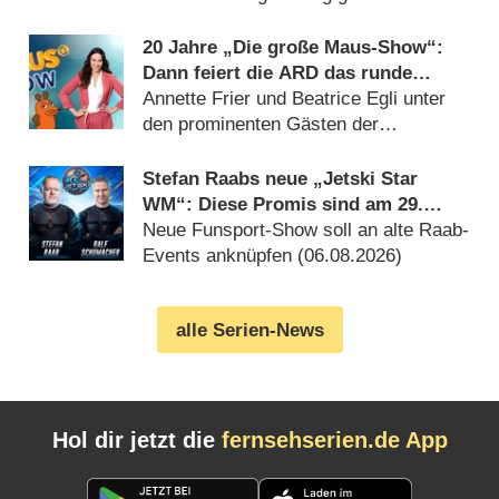
(06.08.2026)
20 Jahre „Die große Maus-Show“:
Dann feiert die ARD das runde
Jubiläum
Annette Frier und Beatrice Egli unter
den prominenten Gästen der
Geburtstagsausgabe (06.08.2026)
Stefan Raabs neue „Jetski Star
WM“: Diese Promis sind am 29.
August 2026 dabei
Neue Funsport-Show soll an alte Raab-
Events anknüpfen (06.08.2026)
alle Serien-News
Hol dir jetzt die
fernsehserien.de App