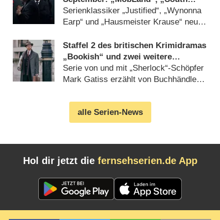
Park“, „FBI“, „DOC“ und
Serienklassiker „Justified“, „Wynonna
„Farscape“
Earp“ und „Hausmeister Krause“ neu
beim Streamingdienst (07.08.2026)
Staffel 2 des britischen Krimidramas
„Bookish“ und zwei weitere
Premieren im Oktober bei AXN
Serie von und mit „Sherlock“-Schöpfer
Mark Gatiss erzählt von Buchhändler
mit detektivischer Leidenschaft
(07.08.2026)
alle Serien-News
Hol dir jetzt die
fernsehserien.de App