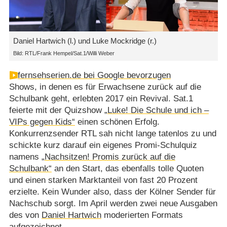
Daniel Hartwich (l.) und Luke Mockridge (r.)
Bild: RTL/Frank Hempel/Sat.1/Willi Weber
fernsehserien.de bei Google bevorzugen
Shows, in denen es für Erwachsene zurück auf die
Schulbank geht, erlebten 2017 ein Revival. Sat.1
feierte mit der Quizshow
„Luke! Die Schule und ich –
VIPs gegen Kids“
einen schönen Erfolg.
Konkurrenzsender RTL sah nicht lange tatenlos zu und
schickte kurz darauf ein eigenes Promi-Schulquiz
namens
„Nachsitzen! Promis zurück auf die
Schulbank“
an den Start, das ebenfalls tolle Quoten
und einen starken Marktanteil von fast 20 Prozent
erzielte. Kein Wunder also, dass der Kölner Sender für
Nachschub sorgt. Im April werden zwei neue Ausgaben
des von
Daniel Hartwich
moderierten Formats
aufgezeichnet.