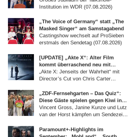
Institution im WDR (07.08.2026)
„The Voice of Germany“ statt „The
Masked Singer“ am Samstagabend
Castingshow wechselt auf ProSieben
erstmals den Sendetag (07.08.2026)
[UPDATE] „Akte X“: Alter Film
kommt überraschend neu mit
deutlich mehr Horror
„Akte X: Jenseits der Wahrheit“ mit
Director’s Cut von Chris Carter
(07.08.2026)
„ZDF-Fernsehgarten – Das Quiz“:
Diese Gäste spielen gegen Kiwi in
der Sonderfolge am 9. August 2026
Vincent Gross, Janine Kunze und Lutz
van der Horst kämpfen um Sendezeit
(07.08.2026)
Paramount+-Highlights im
September: „MobLand“, „South