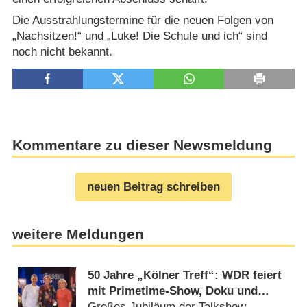
Die Ausstrahlungstermine für die neuen Folgen von
„Nachsitzen!“ und „Luke! Die Schule und ich“ sind
noch nicht bekannt.
Kommentare zu dieser Newsmeldung
neuen Beitrag schreiben
weitere Meldungen
50 Jahre „Kölner Treff“: WDR feiert
mit Primetime-Show, Doku und
Rückblicken
Großes Jubiläum der Talkshow-