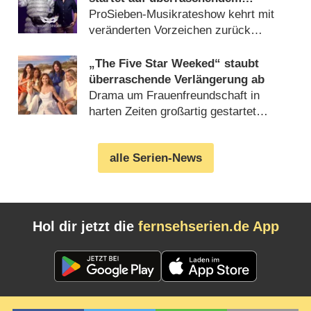
Sendeplatz und viel früher als
ProSieben-Musikrateshow kehrt mit
zuletzt
veränderten Vorzeichen zurück
(06.08.2026)
„The Five Star Weeked“ staubt
überraschende Verlängerung ab
Drama um Frauenfreundschaft in
harten Zeiten großartig gestartet
(06.08.2026)
alle Serien-News
Hol dir jetzt die
fernsehserien.de App