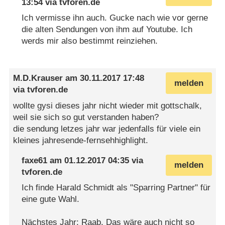
13:54
via
tvforen.de
Ich vermisse ihn auch. Gucke nach wie vor gerne
die alten Sendungen von ihm auf Youtube. Ich
werds mir also bestimmt reinziehen.
M.D.Krauser
am
30.11.2017 17:48
melden
via
tvforen.de
wollte gysi dieses jahr nicht wieder mit gottschalk,
weil sie sich so gut verstanden haben?
die sendung letzes jahr war jedenfalls für viele ein
kleines jahresende-fernsehhighlight.
faxe61
am
01.12.2017 04:35
via
melden
tvforen.de
Ich finde Harald Schmidt als "Sparring Partner" für
eine gute Wahl.
Nächstes Jahr: Raab. Das wäre auch nicht so