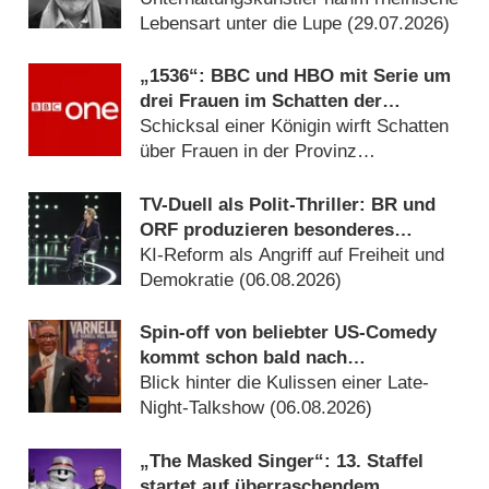
Lebensart unter die Lupe (29.07.2026)
„1536“: BBC und HBO mit Serie um
drei Frauen im Schatten der
Verhaftung von Anne Boleyn
Schicksal einer Königin wirft Schatten
über Frauen in der Provinz
(06.08.2026)
TV-Duell als Polit-Thriller: BR und
ORF produzieren besonderes
Fernseh-Kammerspiel
KI-Reform als Angriff auf Freiheit und
Demokratie (06.08.2026)
Spin-off von beliebter US-Comedy
kommt schon bald nach
Deutschland
Blick hinter die Kulissen einer Late-
Night-Talkshow (06.08.2026)
„The Masked Singer“: 13. Staffel
startet auf überraschendem