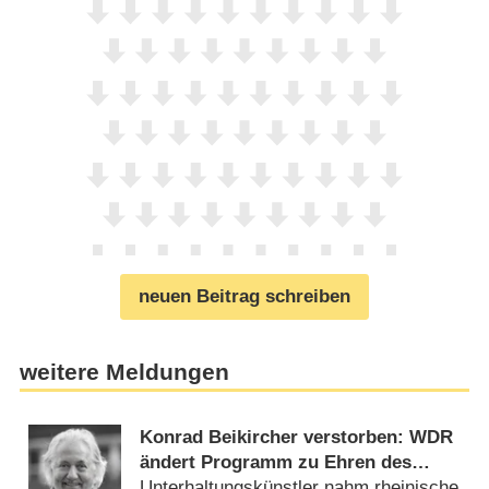
neuen Beitrag schreiben
weitere Meldungen
Konrad Beikircher verstorben: WDR
ändert Programm zu Ehren des
Kabarettisten
Unterhaltungskünstler nahm rheinische