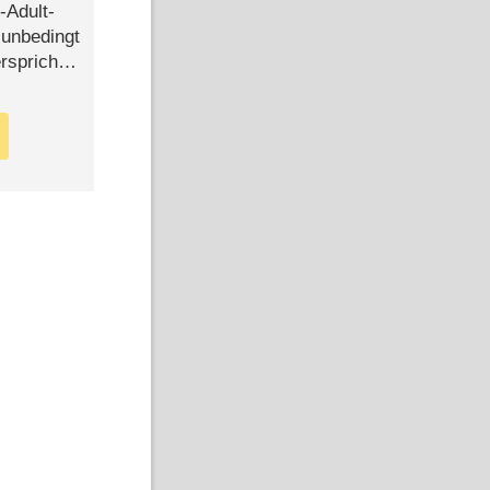
-Adult-
t unbedingt
rspricht –