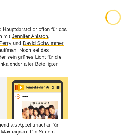
e Hauptdarsteller offen für das
n mit
Jennifer Aniston
,
Perry
und
David Schwimmer
auffman
. Noch sei das
er sein grünes Licht für die
kalender aller Beteiligten
gend als Appetitmacher für
 Max eignen. Die Sitcom