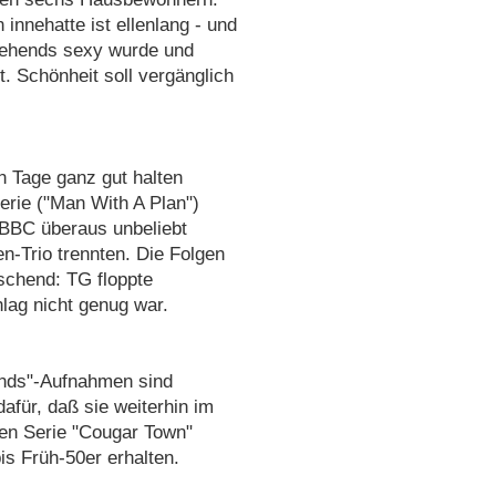
 innehatte ist ellenlang - und
usehends sexy wurde und
. Schönheit soll vergänglich
n Tage ganz gut halten
erie ("Man With A Plan")
 BBC überaus unbeliebt
n-Trio trennten. Die Folgen
schend: TG floppte
hlag nicht genug war.
ends"-Aufnahmen sind
dafür, daß sie weiterhin im
ten Serie "Cougar Town"
s Früh-50er erhalten.