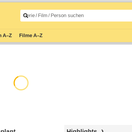
n A–Z
Filme A–Z
eplant
Highlights