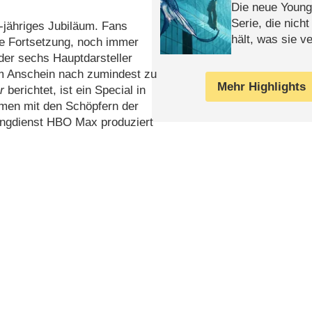
Die neue Young
Serie, die nich
5-jähriges Jubiläum. Fans
hält, was sie ve
ne Fortsetzung, noch immer
Review
 der sechs Hauptdarsteller
m Anschein nach zumindest zu
Mehr Highlights
r
berichtet, ist ein Special in
men mit den Schöpfern der
ingdienst HBO Max produziert