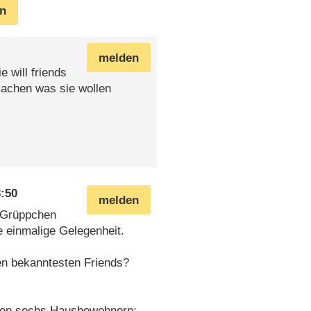
en
melden
e will friends
machen was sie wollen
3:50
melden
e Grüppchen
e einmalige Gelegenheit.
en bekanntesten Friends?
 den sechs Hausbewohnern: