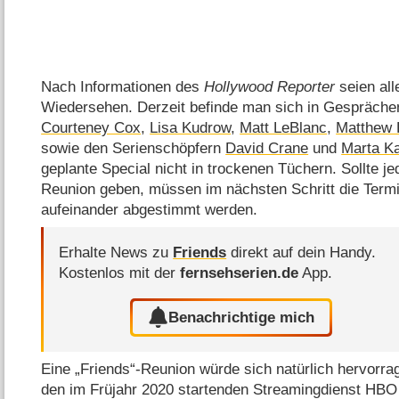
Nach Informationen des
Hollywood Reporter
seien all
Wiedersehen. Derzeit befinde man sich in Gespräche
Courteney Cox
,
Lisa Kudrow
,
Matt LeBlanc
,
Matthew 
sowie den Serienschöpfern
David Crane
und
Marta K
geplante Special nicht in trockenen Tüchern. Sollte jed
Reunion geben, müssen im nächsten Schritt die Termin
aufeinander abgestimmt werden.
Erhalte News zu
Friends
direkt auf dein Handy.
Kostenlos mit der
fernsehserien.de
App.
Benachrichtige mich
Eine „Friends“-Reunion würde sich natürlich hervorra
den im Früjahr 2020 startenden Streamingdienst HBO