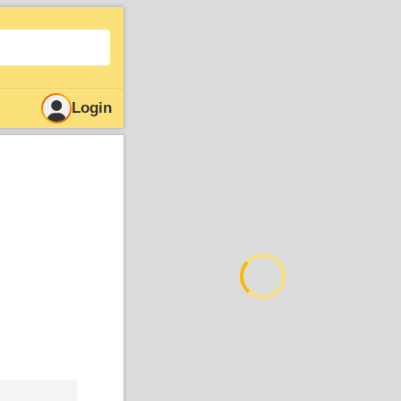
Login