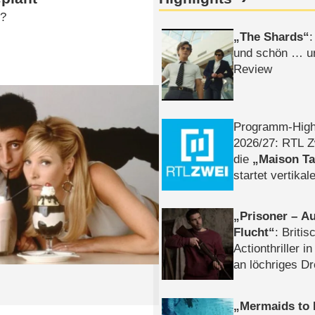
.?
The Shards
:
und schön … un
Review
Programm-High
2026/​27: RTL Z
die
Maison T
startet vertika
– Tag & Nacht
Prisoner – Au
Flucht
: Britis
Actionthriller i
an löchriges D
gekettet – Rev
Mermaids to 