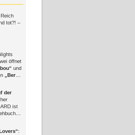
 Reich
d tot?! –
lights
wei öffnet
abou
und
len
Berlin
-Ableger
f der
cher
n ARD ist
rehbuch
iew
Lovers
: