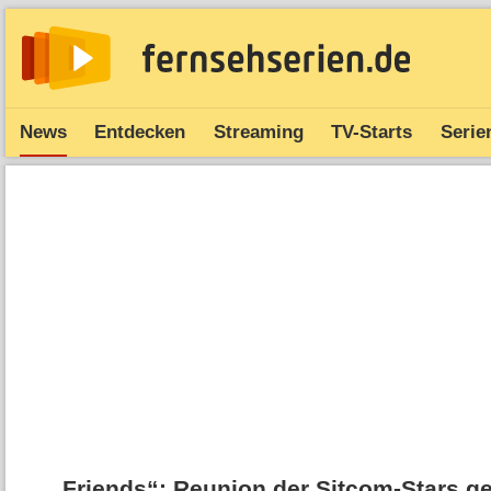
News
Entdecken
Streaming
TV-Starts
Serie
„Friends“: Reunion der Sitcom-Stars g