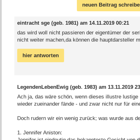
neuen Beitrag schreib
eintracht sge
(geb. 1981) am
14.11.2019 00:21
das wird woll nicht passieren der eigentümer der seri
nicht weiter machen,da können die hauptdarsteller 
hier antworten
LegendenLebenEwig
(geb. 1983) am
13.11.2019 2
Ach ja, das wäre schön, wenn dieses illustre lustig
wieder zueinander fände - und zwar nicht nur für ein
Doch rudern wir ein wenig zurück; was wurde aus d
1. Jennifer Aniston:
Jennifer ist eindeutig das bekannteste Gesicht von