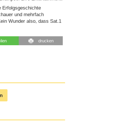
e Erfolgsgeschichte
schauer und mehrfach
 Kein Wunder also, dass Sat.1
eilen
drucken
en