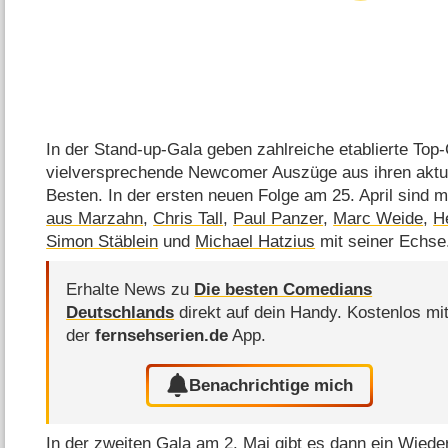
In der Stand-up-Gala geben zahlreiche etablierte To
vielversprechende Newcomer Auszüge aus ihren akt
Besten. In der ersten neuen Folge am 25. April sind m
aus Marzahn
,
Chris Tall
,
Paul Panzer
,
Marc Weide
,
H
Simon Stäblein
und
Michael Hatzius
mit seiner Echse
Erhalte News zu
Die besten Comedians
Deutschlands
direkt auf dein Handy.
Kostenlos mi
der
fernsehserien.de
App.
Benachrichtige mich
In der zweiten Gala am 2. Mai gibt es dann ein Wied