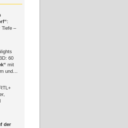
s
rf
:
 Tiefe –
lights
BD: 60
ek
mit
mm und
der
 RTL+
er,
d
f der