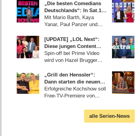
„Die besten Comedians
Deutschlands“: In Sat.1
darf wieder gelacht
Mit Mario Barth, Kaya
werden
Yanar, Paul Panzer und
vielen mehr (14.07.2026)
[UPDATE] „LOL Next“:
Diese jungen Content
Creator sind beim Spin-
Spin-off bei Prime Video
off mit dabei
wird von Hazel Brugger
moderiert (04.08.2026)
„Grill den Henssler“:
Dann starten die neuen
Sommer-Specials bei
Erfolgreiche Kochshow soll
VOX
Free-TV-Premiere von
„Being Burdecki“
anschieben (16.07.2026)
alle Serien-News