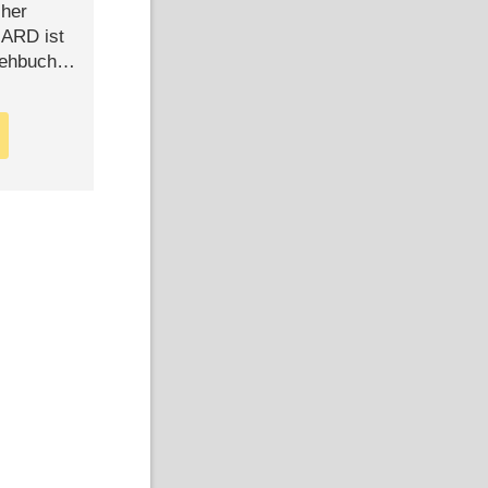
cher
n ARD ist
rehbuch
iew