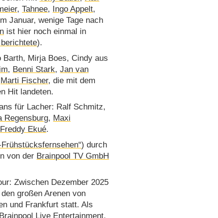
meier
,
Tahnee
,
Ingo Appelt
,
 im Januar, wenige Tage nach
n
ist hier noch einmal in
 berichtete
).
o Barth, Mirja Boes, Cindy aus
im
,
Benni Stark
,
Jan van
&
Marti Fischer
, die mit dem
n Hit landeten.
ans für Lacher: Ralf Schmitz,
ja Regensburg
,
Maxi
d
Freddy Ekué
.
-Frühstücksfernsehen“
) durch
en von der
Brainpool TV GmbH
Tour: Zwischen Dezember 2025
n den großen Arenen von
 und Frankfurt statt. Als
Brainpool Live Entertainment.