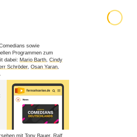
p-Comedians sowie
uellen Programmen zum
it dabei:
Mario Barth
,
Cindy
err Schröder
,
Osan Yaran
,
.
t
ersehen mit
Tony Bauer
,
Ralf