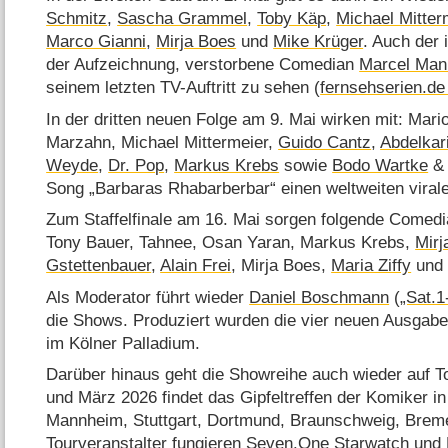
Schmitz
,
Sascha Grammel
,
Toby Käp
,
Michael Mitter
Marco Gianni
,
Mirja Boes
und
Mike Krüger
. Auch der
der Aufzeichnung, verstorbene Comedian
Marcel Man
seinem letzten TV-Auftritt zu sehen (
fernsehserien.de
In der dritten neuen Folge am 9. Mai wirken mit: Mari
Marzahn, Michael Mittermeier,
Guido Cantz
,
Abdelkar
Weyde
,
Dr. Pop
,
Markus Krebs
sowie
Bodo Wartke
Song „Barbaras Rhabarberbar“ einen weltweiten virale
Zum Staffelfinale am 16. Mai sorgen folgende Comedi
Tony Bauer, Tahnee, Osan Yaran, Markus Krebs,
Mir
Gstettenbauer
,
Alain Frei
, Mirja Boes,
Maria Ziffy
un
Als Moderator führt wieder
Daniel Boschmann
(
„Sat.1
die Shows. Produziert wurden die vier neuen Ausgab
im Kölner Palladium.
Darüber hinaus geht die Showreihe auch wieder auf 
und März 2026 findet das Gipfeltreffen der Komiker i
Mannheim, Stuttgart, Dortmund, Braunschweig, Bremen
Tourveranstalter fungieren Seven.One Starwatch und 