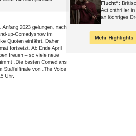
Flucht
: Britis
Actionthriller i
an löchriges D
gekettet – Rev
.1 Anfang 2023 gelungen, nach
Stand-up-Comedyshow im
Mehr Highlights
rke Quoten einfährt. Daher
at fortsetzt. Ab Ende April
ben freuen – so viele neue
rnimmt „Die besten Comedians
 Staffelfinale von
„The Voice
5 Uhr.