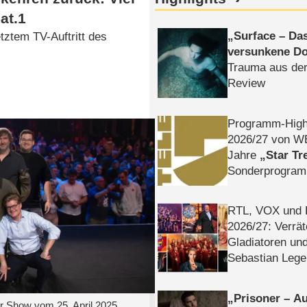
at.1
Surface – Da
etztem TV-Auftritt des
versunkene Do
Trauma aus der
Review
Programm-High
2026/​27 von W
Jahre
Star Tr
Sonderprogra
Die Helgolän
RTL, VOX und
2026/​27: Verrät
Gladiatoren un
Sebastian Lege
Prisoner – Au
r Show vom 25. April 2025