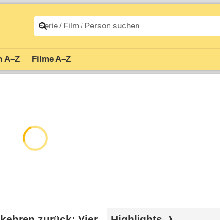
n A–Z
Filme A–Z
kehren zurück: Vier
Highlights