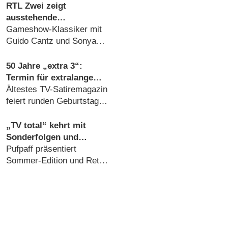
RTL Zwei zeigt
ausstehende
„Glücksrad“-Folgen nach
Gameshow-Klassiker mit
halber Ewigkeit
Guido Cantz und Sonya
Kraus kehrt am
Donnerstagabend zurück
50 Jahre „extra 3“:
(06.08.2026)
Termin für extralange
Jubiläumsshow steht fest
Ältestes TV-Satiremagazin
feiert runden Geburtstag
mit Gala und Doku
(04.08.2026)
„TV total“ kehrt mit
Sonderfolgen und
„Stand-up Club“ zurück
Pufpaff präsentiert
Sommer-Edition und Retro-
Edition (23.07.2026)