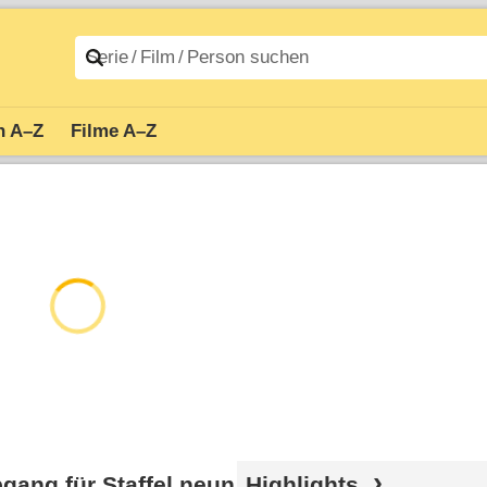
n A–Z
Filme A–Z
gang für Staffel neun
Highlights