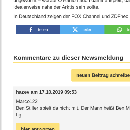
ungewohnt – worauf O’Hanlon auch damit anspielt, d
idealerweise nahe der Arktis sein sollte.
In Deutschland zeigen der FOX Channel und ZDFneo di
teilen
teilen
t
Kommentare zu dieser Newsmeldung
neuen Beitrag schreib
hazev
am
17.10.2019 09:53
Marco122
Ben Stiller spielt da nicht mit. Der Mann heißt Ben Mi
Lg
hier antworten