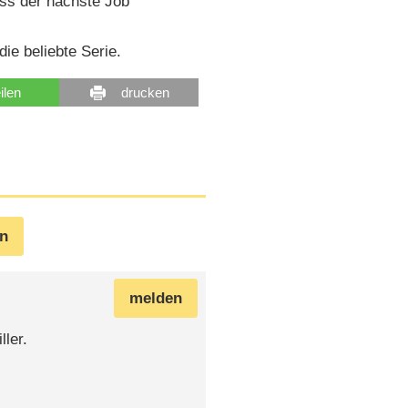
ass der nächste Job
e beliebte Serie.
eilen
drucken
en
melden
ller.