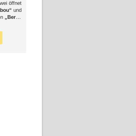
wei öffnet
abou
und
len
Berlin
-Ableger