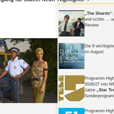
The Shards
:
und schön … un
Review
Die 9 wichtigst
im August
Programm-High
2026/​27 von W
Jahre
Star Tr
Sonderprogra
Die Helgolän
Programm-High