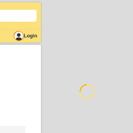
Login