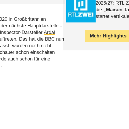
2026/​27: RTL Z
die
Maison T
startet vertika
020 in Großbritannien
– Tag & Nacht
 der nächste Hauptdarsteller-
Inspector-Darsteller
Ardal
Mehr Highlights
uftreten. Das hat die BBC nun
lässt, wurden noch nicht
schauer schon einschalten
rde auch schon für eine
).