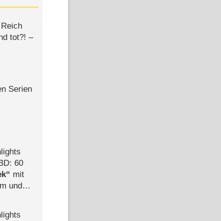
 Reich
d tot?! –
en Serien
lights
BD: 60
ek
mit
mm und
der
lights