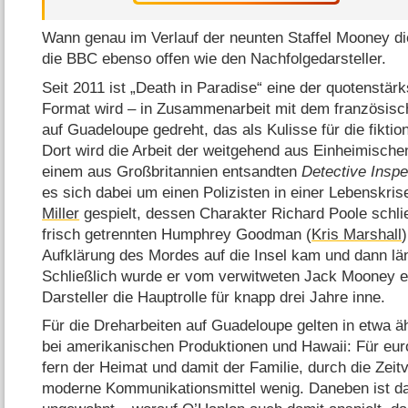
Wann genau im Verlauf der neunten Staffel Mooney die
die BBC ebenso offen wie den Nachfolgedarsteller.
Seit 2011 ist „Death in Paradise“ eine der quotenstä
Format wird – in Zusammenarbeit mit dem französisch
auf Guadeloupe gedreht, das als Kulisse für die fiktion
Dort wird die Arbeit der weitgehend aus Einheimische
einem aus Großbritannien entsandten
Detective Inspe
es sich dabei um einen Polizisten in einer Lebenskri
Miller
gespielt, dessen Charakter Richard Poole schl
frisch getrennten Humphrey Goodman (
Kris Marshall
Aufklärung des Mordes auf die Insel kam und dann läng
Schließlich wurde er vom verwitweten Jack Mooney er
Darsteller die Hauptrolle für knapp drei Jahre inne.
Für die Dreharbeiten auf Guadeloupe gelten in etwa 
bei amerikanischen Produktionen und Hawaii: Für euro
fern der Heimat und damit der Familie, durch die Zei
moderne Kommunikationsmittel wenig. Daneben ist da