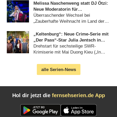
Melissa Naschenweng statt DJ Ötzi:
Neue Moderatorin für
Weihnachtsshow von ORF und BR
Überraschender Wechsel bei
„Zauberhafte Weihnacht im Land der
‚Stillen Nacht‘“ (05.08.2026)
„Keltenburg“: Neue Crime-Serie mit
„Der Pass“-Star Julia Jentsch in
Arbeit
Drehstart für sechsteilige SWR-
Krimiserie mit Mai Duong Kieu („In
aller Freundschaft“) (05.08.2026)
alle Serien-News
Hol dir jetzt die
fernsehserien.de App