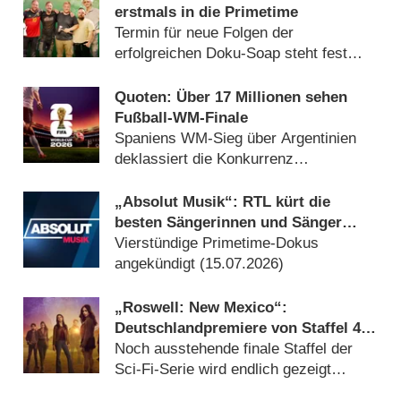
erstmals in die Primetime
Termin für neue Folgen der
erfolgreichen Doku-Soap steht fest
(16.07.2026)
Quoten: Über 17 Millionen sehen
Fußball-WM-Finale
Spaniens WM-Sieg über Argentinien
deklassiert die Konkurrenz
(20.07.2026)
„Absolut Musik“: RTL kürt die
besten Sängerinnen und Sänger
aller Zeiten
Vierstündige Primetime-Dokus
angekündigt (15.07.2026)
„Roswell: New Mexico“:
Deutschlandpremiere von Staffel 4
wird tief in der Nacht versteckt
Noch ausstehende finale Staffel der
Sci-Fi-Serie wird endlich gezeigt
(05.08.2026)