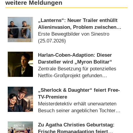
weitere Meldungen
„Lanterns“: Neuer Trailer enthüllt
Alieninvasion, Problem zwischen
Hal Jordan und John Stewart
Erste Bewegtbilder von Sinestro
(25.07.2026)
Harlan-Coben-Adaption: Dieser
Darsteller wird „Myron Bolitar“
Zentrale Besetzung für potenzielles
Netflix-Großprojekt gefunden
(07.07.2026)
„Sherlock & Daughter“ feiert Free-
TV-Premiere
Meisterdetektiv erhält unerwarteten
Besuch seiner angeblichen Tochter
(03.08.2026)
Zu Agatha Christies Geburtstag:
Frische Romanadaption feiert