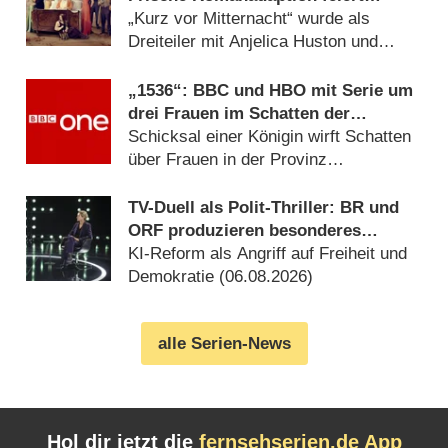
Deutschlandpremiere
„Kurz vor Mitternacht“ wurde als
Dreiteiler mit Anjelica Huston und
Matthew Rhys adaptiert (17.07.2026)
„1536“: BBC und HBO mit Serie um
drei Frauen im Schatten der
Verhaftung von Anne Boleyn
Schicksal einer Königin wirft Schatten
über Frauen in der Provinz
(06.08.2026)
TV-Duell als Polit-Thriller: BR und
ORF produzieren besonderes
Fernseh-Kammerspiel
KI-Reform als Angriff auf Freiheit und
Demokratie (06.08.2026)
alle Serien-News
Hol dir jetzt die
fernsehserien.de App