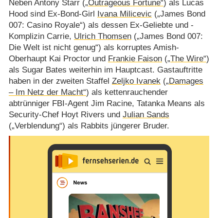
Neben Antony Starr (
„Outrageous Fortune“
) als Lucas
Hood sind Ex-Bond-Girl
Ivana Milicevic
(„James Bond
007: Casino Royale“) als dessen Ex-Geliebte und -
Komplizin Carrie,
Ulrich Thomsen
(„James Bond 007:
Die Welt ist nicht genug“) als korruptes Amish-
Oberhaupt Kai Proctor und
Frankie Faison
(
„The Wire“
)
als Sugar Bates weiterhin im Hauptcast. Gastauftritte
haben in der zweiten Staffel
Zeljko Ivanek
(
„Damages
– Im Netz der Macht“
) als kettenrauchender
abtrünniger FBI-Agent Jim Racine, Tatanka Means als
Security-Chef Hoyt Rivers und
Julian Sands
(„Verblendung“) als Rabbits jüngerer Bruder.