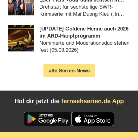
Arbeit
Drehstart für sechsteilige SWR-
Krimiserie mit Mai Duong Kieu („In
aller Freundschaft“) (05.08.2026)
[UPDATE] Goldene Henne auch 2026
im ARD-Hauptprogramm
Nominierte und Moderationsduo stehen
fest (05.08.2026)
alle Serien-News
Hol dir jetzt die
fernsehserien.de App