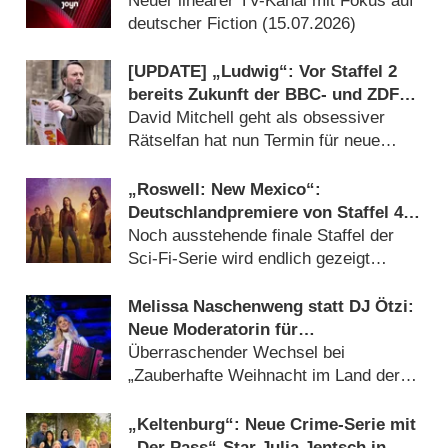
Neuer linearer TV-Kanal mit Fokus auf
deutscher Fiction (15.07.2026)
[UPDATE] „Ludwig“: Vor Staffel 2
bereits Zukunft der BBC- und ZDF-
Crimecomedy gesichert
David Mitchell geht als obsessiver
Rätselfan hat nun Termin für neue
Folgen (06.08.2026)
„Roswell: New Mexico“:
Deutschlandpremiere von Staffel 4
wird tief in der Nacht versteckt
Noch ausstehende finale Staffel der
Sci-Fi-Serie wird endlich gezeigt
(05.08.2026)
Melissa Naschenweng statt DJ Ötzi:
Neue Moderatorin für
Weihnachtsshow von ORF und BR
Überraschender Wechsel bei
„Zauberhafte Weihnacht im Land der
‚Stillen Nacht‘“ (05.08.2026)
„Keltenburg“: Neue Crime-Serie mit
„Der Pass“-Star Julia Jentsch in