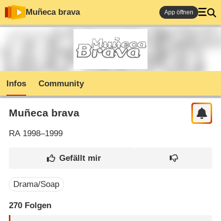
Muñeca brava
App öffnen
Infos
Community
Muñeca brava
RA
1998–1999
Drama/Soap
270
Folgen