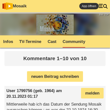
Mosaik
App öffnen
Bild: ZDF
Infos
TV-Termine
Cast
Community
Kommentare 1–10 von 10
neuen Beitrag schreiben
User 1799756
(geb. 1964) am
melden
20.11.2023 01:17
Mittlerweile hab ich das Datum der Sendung Mosaik
ausmachen können : es war der 22.10.1974 16:30-