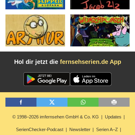
Hol dir jetzt die
fernsehserien.de App
© 1998–2026 imfernsehen GmbH & Co. KG
Updates
SerienChecker-Podcast
Newsletter
Serien A–Z