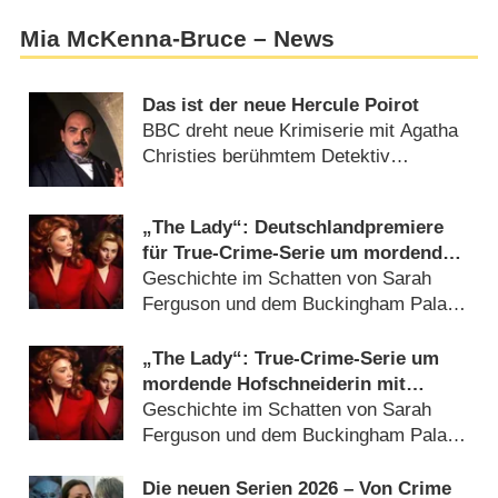
Mia McKenna-Bruce – News
Das ist der neue Hercule Poirot
BBC dreht neue Krimiserie mit Agatha
Christies berühmtem Detektiv
(
09.06.2026
)
„The Lady“: Deutschlandpremiere
für True-Crime-Serie um mordende
Hofschneiderin
Geschichte im Schatten von Sarah
Ferguson und dem Buckingham Palace
(
05.06.2026
)
„The Lady“: True-Crime-Serie um
mordende Hofschneiderin mit
Natalie Dormer findet Starttermin
Geschichte im Schatten von Sarah
Ferguson und dem Buckingham Palace
(
13.02.2026
)
Die neuen Serien 2026 – Von Crime