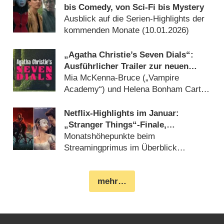
bis Comedy, von Sci-Fi bis Mystery
Ausblick auf die Serien-Highlights der
kommenden Monate (
10.01.2026
)
„Agatha Christie’s Seven Dials“:
Ausführlicher Trailer zur neuen
Krimiserie mit Martin Freeman
Mia McKenna-Bruce („Vampire
(„Sherlock“)
Academy“) und Helena Bonham Carter
(„The Crown“) komplettieren Hauptcast
(
07.01.2026
)
Netflix-Highlights im Januar:
„Stranger Things“-Finale,
„Bridgerton“, Agatha Christie,
Monatshöhepunkte beim
James Bond und „Star Search“
Streamingprimus im Überblick
(
10.12.2025
)
mehr…