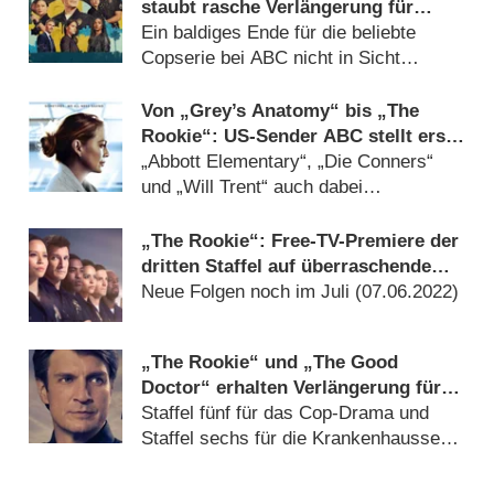
staubt rasche Verlängerung für
neunte Staffel ab
Ein baldiges Ende für die beliebte
Copserie bei ABC nicht in Sicht
(
14.04.2026
)
Von „Grey’s Anatomy“ bis „The
Rookie“: US-Sender ABC stellt erste
Trailer der neuen Staffeln vor
„Abbott Elementary“, „Die Conners“
und „Will Trent“ auch dabei
(
01.02.2024
)
„The Rookie“: Free-TV-Premiere der
dritten Staffel auf überraschendem
Sendeplatz
Neue Folgen noch im Juli (
07.06.2022
)
„The Rookie“ und „The Good
Doctor“ erhalten Verlängerung für
die Season 2022/​23
Staffel fünf für das Cop-Drama und
Staffel sechs für die Krankenhausserie
(
30.03.2022
)