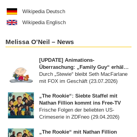
Wikipedia Deutsch
Wikipedia Englisch
Melissa O’Neil – News
[UPDATE] Animations-
Überraschung: „Family Guy“ erhält
nach 24 Staffeln neues Spin-off
Durch „Stewie“ bleibt Seth MacFarlane
mit FOX im Geschäft (
23.07.2026
)
„The Rookie“: Siebte Staffel mit
Nathan Fillion kommt ins Free-TV
Frische Folgen der beliebten US-
Crimeserie in ZDFneo (
29.04.2026
)
„The Rookie“ mit Nathan Fillion