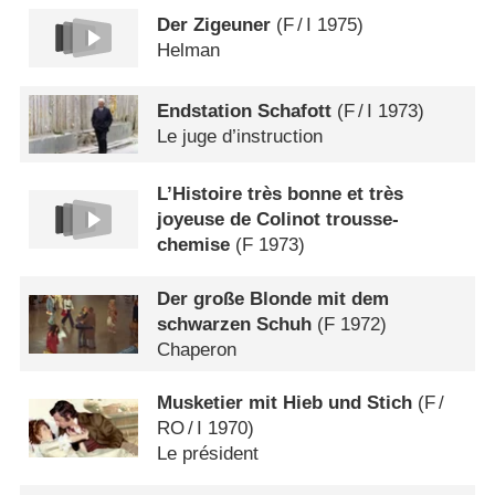
Der Zigeuner
(
F
/
I
1975)
Helman
Endstation Schafott
(
F
/
I
1973)
Le juge d’instruction
L’Histoire très bonne et très
joyeuse de Colinot trousse-
chemise
(
F
1973)
Der große Blonde mit dem
schwarzen Schuh
(
F
1972)
Chaperon
Musketier mit Hieb und Stich
(
F
/
RO
/
I
1970)
Le président