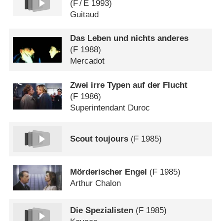
(
F
/
E
1993)
Guitaud
Das Leben und nichts anderes
(
F
1988)
Mercadot
Zwei irre Typen auf der Flucht
(
F
1986)
Superintendant Duroc
Scout toujours
(
F
1985)
Mörderischer Engel
(
F
1985)
Arthur Chalon
Die Spezialisten
(
F
1985)